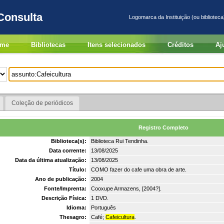
Consulta
Logomarca da Instituição (ou biblioteca
me
Bibliotecas
Itens selecionados
Créditos
Aj
Coleção de periódicos
Registro Completo
Biblioteca(s):
Biblioteca Rui Tendinha.
Data corrente:
13/08/2025
Data da última atualização:
13/08/2025
Título:
COMO fazer do cafe uma obra de arte.
Ano de publicação:
2004
Fonte/Imprenta:
Cooxupe Armazens, [2004?].
Descrição Física:
1 DVD.
Idioma:
Português
Thesagro:
Café;
Cafeicultura
.