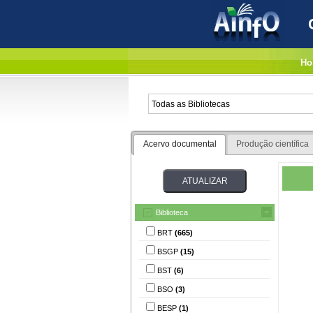
Ho
Acervo documental
Produção científica
Biblioteca
BRT
(665)
BSGP
(15)
BST
(6)
BSO
(3)
BESP
(1)