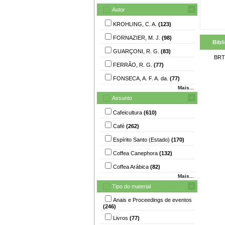
Autor
KROHLING, C. A.
(123)
FORNAZIER, M. J.
(98)
Bibl
GUARÇONI, R. G.
(83)
BRT
FERRÃO, R. G.
(77)
FONSECA, A. F. A. da.
(77)
Mais...
Assunto
Cafeicultura
(610)
Café
(262)
Espírito Santo (Estado)
(170)
Coffea Canephora
(132)
Coffea Arábica
(82)
Mais...
Tipo do material
Anais e Proceedings de eventos
(246)
Livros
(77)