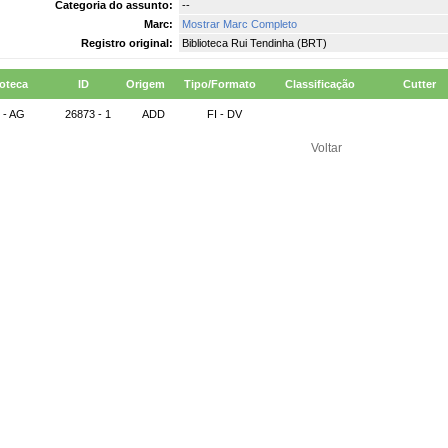
Categoria do assunto:
--
Marc:
Mostrar Marc Completo
Registro original:
Biblioteca Rui Tendinha (BRT)
ioteca
ID
Origem
Tipo/Formato
Classificação
Cutter
 - AG
26873 - 1
ADD
FI - DV
Voltar