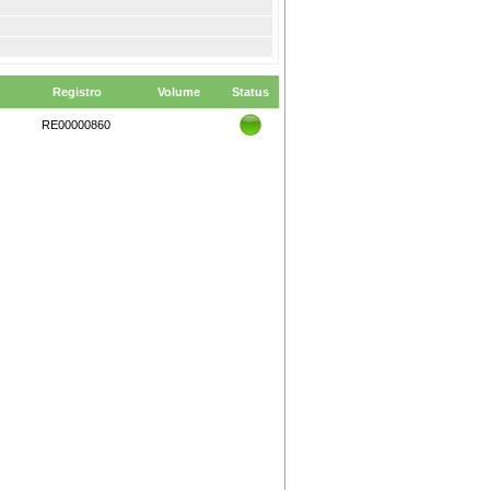
Registro
Volume
Status
RE00000860