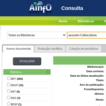
Consulta
Home
Bibliotecas
I
Acervo documental
Produção científica
Coleção de periódicos
Biblioteca(s):
Data corrente:
Biblioteca
Data da última atualização:
BRT
(665)
Título:
Ano de publicação:
BSGP
(15)
Fonte/Imprenta:
BST
(6)
Idioma:
BSO
(3)
Notas:
BESP
(1)