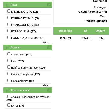
Conteúdo:
Autor
Thesagro:
KROHLING, C. A.
(123)
Categoria do assunto:
Marc:
FORNAZIER, M. J.
(98)
Registro original:
GUARÇONI, R. G.
(83)
Biblioteca
ID
Origem
FERRÃO, R. G.
(77)
FONSECA, A. F. A. da.
(77)
BRT - MI
26924 - 1
UMT
Mais...
Assunto
Cafeicultura
(610)
Café
(262)
Espírito Santo (Estado)
(170)
Coffea Canephora
(132)
Coffea Arábica
(82)
Mais...
Tipo do material
Anais e Proceedings de eventos
(246)
Livros
(77)