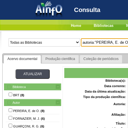
Consulta
Home
Bibliotecas
I
Acervo documental
Produção científica
Coleção de periódicos
Biblioteca(s):
Data corrente:
Biblioteca
Data da última atualização:
BRT
(8)
Tipo da produção científica:
Autor
Autoria:
PEREIRA, E. de O.
(8)
Afiliação:
FORNAZIER, M. J.
(6)
Título:
GUARÇONI, R. G.
(6)