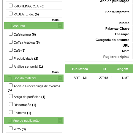
Ano de publicação:
KROHLING, C. A.
(6)
Fonte/Imprenta:
PAULA, E. de.
(5)
Mais...
Idioma:
Assunto
Palavras-Chave:
Thesagro:
Cafeicultura
(6)
Categoria do assunto:
Coffea Arábica
(5)
URL:
Café
(3)
Marc:
Registro original:
Produtividade
(2)
Análise sensorial
(1)
Biblioteca
ID
Origem
Mais...
BRT - MI
27018 - 1
UMT
Tipo do material
Anais e Proceedings de eventos
(5)
Artigo de periódico
(1)
Dissertação
(1)
Folhetos
(1)
Ano de publicação
2025
(3)