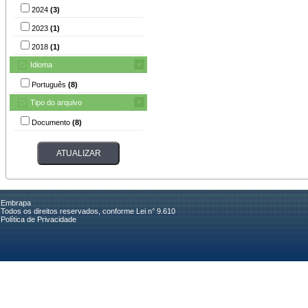
2024
(3)
2023
(1)
2018
(1)
Idioma
Português
(8)
Tipo do arquivo
Documento
(8)
Embrapa
Todos os direitos reservados, conforme Lei n° 9.610
Política de Privacidade