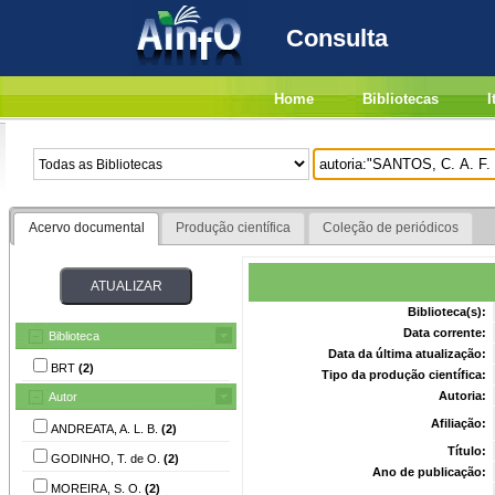
Consulta
Home
Bibliotecas
I
Acervo documental
Produção científica
Coleção de periódicos
Biblioteca(s):
Data corrente:
Biblioteca
Data da última atualização:
BRT
(2)
Tipo da produção científica:
Autoria:
Autor
Afiliação:
ANDREATA, A. L. B.
(2)
Título:
GODINHO, T. de O.
(2)
Ano de publicação:
MOREIRA, S. O.
(2)