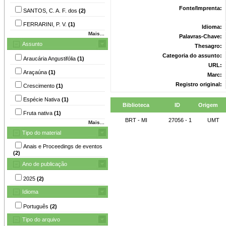
Fonte/Imprenta:
SANTOS, C. A. F. dos
(2)
FERRARINI, P. V.
(1)
Idioma:
Mais...
Palavras-Chave:
Assunto
Thesagro:
Categoria do assunto:
Araucária Angustifólia
(1)
URL:
Araçaúna
(1)
Marc:
Registro original:
Crescimento
(1)
Espécie Nativa
(1)
Biblioteca
ID
Origem
Fruta nativa
(1)
BRT - MI
27056 - 1
UMT
Mais...
Tipo do material
Anais e Proceedings de eventos
(2)
Ano de publicação
2025
(2)
Idioma
Português
(2)
Tipo do arquivo