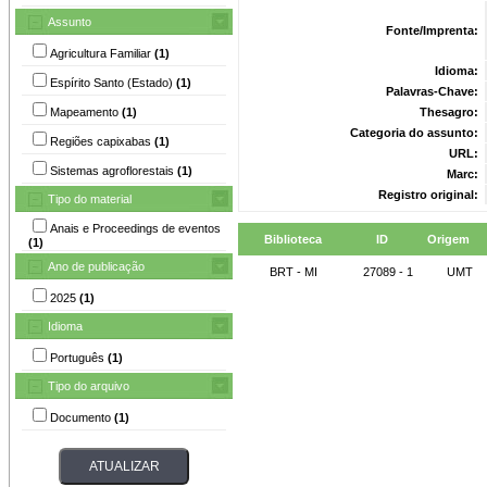
Assunto
Fonte/Imprenta:
Agricultura Familiar
(1)
Idioma:
Espírito Santo (Estado)
(1)
Palavras-Chave:
Mapeamento
(1)
Thesagro:
Categoria do assunto:
Regiões capixabas
(1)
URL:
Sistemas agroflorestais
(1)
Marc:
Registro original:
Tipo do material
Anais e Proceedings de eventos
Biblioteca
ID
Origem
(1)
Ano de publicação
BRT - MI
27089 - 1
UMT
2025
(1)
Idioma
Português
(1)
Tipo do arquivo
Documento
(1)