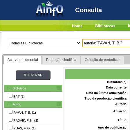
Consulta
Home
Bibliotecas
I
Acervo documental
Produção científica
Coleção de periódicos
Biblioteca(s):
Data corrente:
Biblioteca
Data da última atualização:
BRT
(1)
Tipo da produção científica:
Autoria:
Autor
Afiliação:
PAVAN, T. B.
(1)
Título:
RADAIK, P. H.
(1)
Ano de publicação:
RUAS, F. G.
(1)