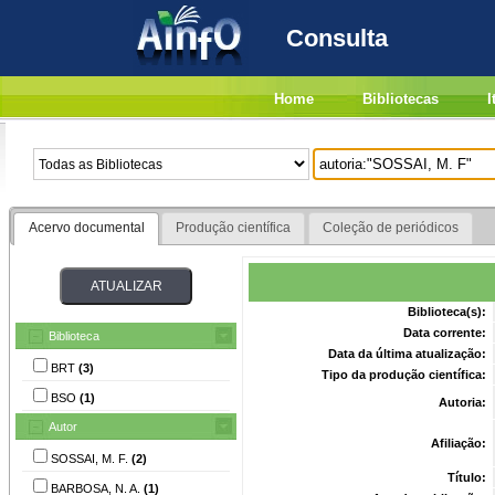
Consulta
Home
Bibliotecas
I
Acervo documental
Produção científica
Coleção de periódicos
Biblioteca(s):
Data corrente:
Biblioteca
Data da última atualização:
BRT
(3)
Tipo da produção científica:
BSO
(1)
Autoria:
Autor
Afiliação:
SOSSAI, M. F.
(2)
Título:
BARBOSA, N. A.
(1)