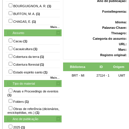
Ano de publicação:
BOURGUIGNON, A. R.
(1)
Fonte/Imprenta:
BUFFON, M. A.
(1)
CHAGAS, E.
(1)
Idioma:
Mais...
Palavras-Chave:
Assunto
Thesagro:
Categoria do assunto:
Cacau
(1)
URL:
Cacauicultura
(1)
Marc:
Registro original:
Cobertura da terra
(1)
Cobertura florestal
(1)
Biblioteca
ID
Origem
Estado espirito santo
(1)
BRT - MI
27114 - 1
UMT
Mais...
Tipo do material
Anais e Proceedings de eventos
(1)
Folders
(1)
Obras de referência (dicionários,
enciclopédias, etc.)
(1)
Ano de publicação
2025
(1)