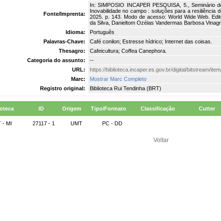
In: SIMPOSIO INCAPER PESQUISA, 5., Seminário de Ini
Inovabilidade no campo : soluções para a resiliência d
Fonte/Imprenta:
2025. p. 143. Modo de acesso: World Wide Web. Edit
da Silva, Danieltom Ozéias Vandermas Barbosa Vinagr
Idioma:
Português
Palavras-Chave:
Café conilon; Estresse hídrico; Internet das coisas.
Thesagro:
Cafeicultura; Coffea Canephora.
Categoria do assunto:
--
URL:
https://biblioteca.incaper.es.gov.br/digital/bitstream/i
Marc:
Mostrar Marc Completo
Registro original:
Biblioteca Rui Tendinha (BRT)
ioteca
ID
Origem
Tipo/Formato
Classificação
Cutter
 - MI
27117 - 1
UMT
PC - DD
Voltar