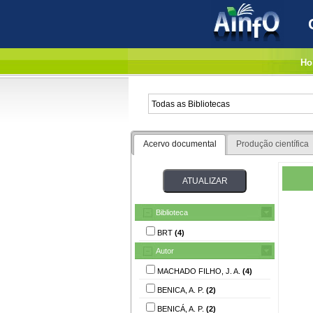
Ho
Acervo documental
Produção científica
Biblioteca
BRT
(4)
Autor
MACHADO FILHO, J. A.
(4)
BENICA, A. P.
(2)
BENICÁ, A. P.
(2)