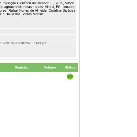
ciação Científica do Incaper, 5., 2025, Vitoria.
os agroecossistemas : anais. Vitoria, ES : Incaper,
ores: Rafael Nunes de Almeida, Coralline Barbosa
e e David dos Santos Martins.
tem/5269/1/AnaisSIP2025-p143.pdf
Registro
Volume
Status