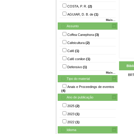
COSTA, P. R.
(2)
AGUIAR, D. B. de
(1)
Mais...
Assunto
Coffea Canephora
(3)
Cafeicultura
(2)
Café
(1)
Café conilon
(1)
Bibl
Defensivo
(1)
Mais...
BRT
Tipo do material
Anais e Proceedings de eventos
(4)
Ano de publicação
2025
(2)
2023
(1)
2022
(1)
Idioma