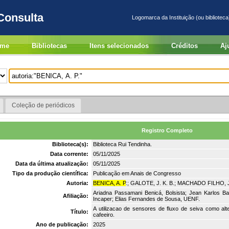
Consulta
Logomarca da Instituição (ou biblioteca
me
Bibliotecas
Itens selecionados
Créditos
Aj
Coleção de periódicos
Registro Completo
Biblioteca(s):
Biblioteca Rui Tendinha.
Data corrente:
05/11/2025
Data da última atualização:
05/11/2025
Tipo da produção científica:
Publicação em Anais de Congresso
Autoria:
BENICA, A. P
.; GALOTE, J. K. B.; MACHADO FILHO, J.
Ariadna Passamani Benicá, Bolsista; Jean Karlos Bar
Afiliação:
Incaper; Elias Fernandes de Sousa, UENF.
A utilizacao de sensores de fluxo de seiva como alt
Título:
cafeeiro.
Ano de publicação:
2025