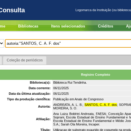
Consulta
Logomarca da Instituição (ou biblioteca
me
Bibliotecas
Itens selecionados
Créditos
Aj
Coleção de periódicos
Registro Completo
Biblioteca(s):
Biblioteca Rui Tendinha.
Data corrente:
06/11/2025
Data da última atualização:
06/11/2025
Tipo da produção científica:
Publicação em Anais de Congresso
ANDREATA, A. L. B.;
SANTOS, C. A. F. dos
; SOPRAN
Autoria:
MOREIRA, S. O.
Ana Luiza Boldrini Andreata, FAESA; Conceição Apa
Soprani, Escola Estadual de Ensino Fundamental e Mé
Afiliação:
Escola Estadual de Ensino Fundamental e Médio José 
S.A.; Sarah Ola Moreira, Incaper.
Título:
Utilizacao de substrato exaurido de cogumelo na prod