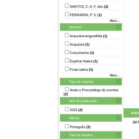
SANTOS, C. A. F. dos
(2)
FERRARINI, P. V.
(1)
Mais...
Assunto
Araucária Angustifólia
(1)
Araçaúna
(1)
Crescimento
(1)
Espécie Nativa
(1)
Fruta nativa
(1)
Mais...
Tipo do material
Anais e Proceedings de eventos
(2)
Ano de publicação
2025
(2)
Bibl
Idioma
BRT
Português
(2)
Tipo do arquivo