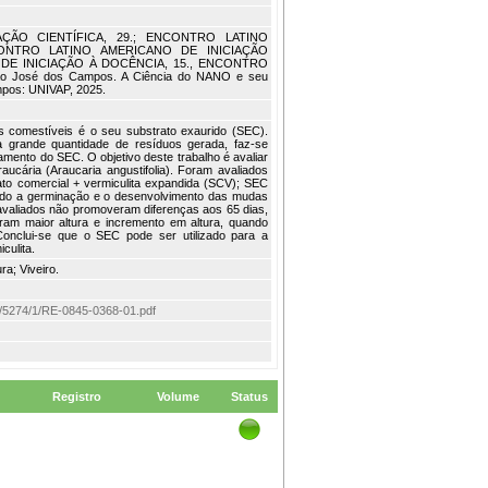
AÇÃO CIENTÍFICA, 29.; ENCONTRO LATINO
ONTRO LATINO AMERICANO DE INICIAÇÃO
 DE INICIAÇÃO À DOCÊNCIA, 15., ENCONTRO
 José dos Campos. A Ciência do NANO e seu
pos: UNIVAP, 2025.
 comestíveis é o seu substrato exaurido (SEC).
da grande quantidade de resíduos gerada, faz-se
amento do SEC. O objetivo deste trabalho é avaliar
cária (Araucaria angustifolia). Foram avaliados
rato comercial + vermiculita expandida (SCV); SEC
iado a germinação e o desenvolvimento das mudas
avaliados não promoveram diferenças aos 65 dias,
ram maior altura e incremento em altura, quando
nclui-se que o SEC pode ser utilizado para a
culita.
ra; Viveiro.
item/5274/1/RE-0845-0368-01.pdf
Registro
Volume
Status