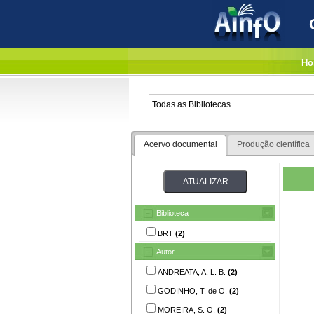
Ho
Acervo documental
Produção científica
Biblioteca
BRT
(2)
Autor
ANDREATA, A. L. B.
(2)
GODINHO, T. de O.
(2)
MOREIRA, S. O.
(2)