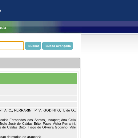
)
uda
I, A. C.; FERRARINI, P. V.; GODINHO, T. de O.;
recida Fernandes dos Santos, Incaper; Ana Celia
dio José de Caldas Brito; Paulo Vieira Ferrarini,
de Caldas Brito; Tiago de Oliveira Godinho, Vale
ucao de mudas de araucaria.