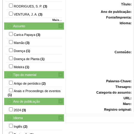
Título:
RODRIGUES, S. P.
(3)
Ano de publicação:
VENTURA, J. A.
(3)
Fonte/Imprenta:
Mais...
Idioma:
Assunto
Carica Papaya
(3)
Mamão
(3)
Doença
(1)
Conteúdo:
Doença de Planta
(1)
Meleira
(1)
Tipo do material
Palavras-Chave:
Artigo de periódico
(2)
Thesagro:
Anais e Proceedings de eventos
Categoria do assunto:
(1)
URL:
Ano de publicação
Marc:
Registro original:
2024
(3)
Idioma
Inglês
(2)