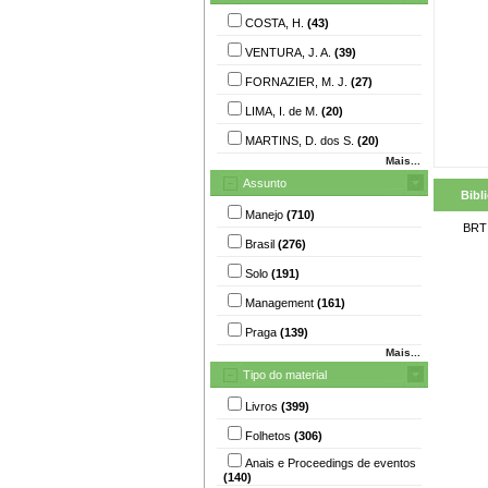
COSTA, H.
(43)
VENTURA, J. A.
(39)
FORNAZIER, M. J.
(27)
LIMA, I. de M.
(20)
MARTINS, D. dos S.
(20)
Mais...
Assunto
Bibl
Manejo
(710)
BRT
Brasil
(276)
Solo
(191)
Management
(161)
Praga
(139)
Mais...
Tipo do material
Livros
(399)
Folhetos
(306)
Anais e Proceedings de eventos
(140)