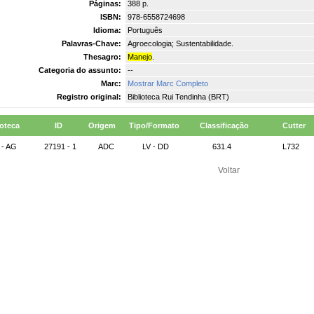
Páginas:
388 p.
ISBN:
978-6558724698
Idioma:
Português
Palavras-Chave:
Agroecologia; Sustentabilidade.
Thesagro:
Manejo
.
Categoria do assunto:
--
Marc:
Mostrar Marc Completo
Registro original:
Biblioteca Rui Tendinha (BRT)
ioteca
ID
Origem
Tipo/Formato
Classificação
Cutter
 - AG
27191 - 1
ADC
LV - DD
631.4
L732
Voltar