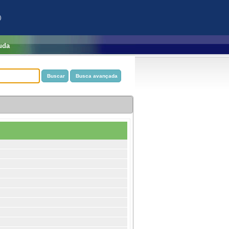
)
uda