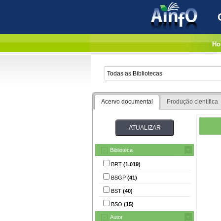
Ho
Acervo documental
Produção científica
Biblioteca
BRT
(1.019)
BSGP
(41)
BST
(40)
BSO
(15)
Autor