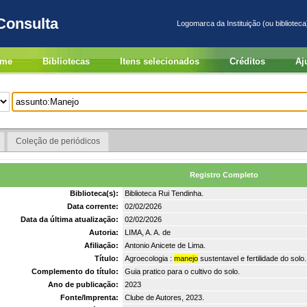
Consulta
Logomarca da Instituição (ou biblioteca
me
Bibliotecas
Itens selecionados
Créditos
Aj
Coleção de periódicos
Registro Completo
Biblioteca(s):
Biblioteca Rui Tendinha.
Data corrente:
02/02/2026
Data da última atualização:
02/02/2026
Autoria:
LIMA, A. A. de
Afiliação:
Antonio Anicete de Lima.
Título:
Agroecologia :
manejo
sustentavel e fertilidade do solo.
Complemento do título:
Guia pratico para o cultivo do solo.
Ano de publicação:
2023
Fonte/Imprenta:
Clube de Autores, 2023.