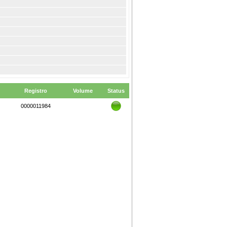
Registro
Volume
Status
0000011984