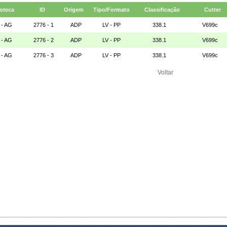
ioteca
ID
Origem
Tipo/Formato
Classificação
Cutter
 - AG
2776 - 1
ADP
LV - PP
338.1
V699c
 - AG
2776 - 2
ADP
LV - PP
338.1
V699c
 - AG
2776 - 3
ADP
LV - PP
338.1
V699c
Voltar