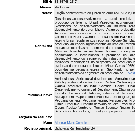
ISBN:
85-85748-25-7
Idioma:
Português
Notas:
Edição comemorativa ao jubileu de ouro no CNPq e jub
Restricoes ao desenvolvimento da cadeia produtiva d
producao de leite no Brasil; Aspectos economicos e
Restricoes ao desenvolvimento da industria brasil
desenvolvimento do setor leiteiro; Avancos e desafi
Avancos socio-economicos em sistemas de producao 
laticinios no Brasil; Avancos e desafios em P&D no
leite no Brasil; Suplementos regionais; Regiao Sul;
producao da cadeia agroalimentar do leite do Para
Conteúdo:
mudancas ocorridas no segmento da producao do leit
Matrizes de restricoes ao desenvolvimento do segmen
economicas e institucionais a producao de lei
desenvolvimento do segmento da industria de lac
melhorias tecnologicas no segmento da producao 
evolucao da producao de leite em Minas Gerais 198
ocorridas na pecuaria leiteira em Sao Paulo, no pe
desenvolvimento do segmento da producao de ...
Most
Agribusiness; Agricultural development; Agroalimenta
%% Agroindustrial sector; Brazil; Cadeia; Cadeia agroa
Cadeia produtiva do leite; Cerrado; Chaim; Chai
Desenvolvimento comercial; Development; Diagnóstico;
Industria brasileira de laticinio; Industria de lacteos
Palavras-Chave:
Management; Mapeamento; Melhorias tecnologicas; Milk
Pecuária de leite; Pecuaria leiteira; Perspectiva; Pro
Chain; Produtiva; Produto derivado do leite; Produto l
Oeste; Regiao Nordeste; Regiao Sudeste; Regiao Sul
Restriction; Technology; Tecnologia apropriada; Tecnolo
Categoria do assunto:
--
Marc:
Mostrar Marc Completo
Registro original:
Biblioteca Rui Tendinha (BRT)