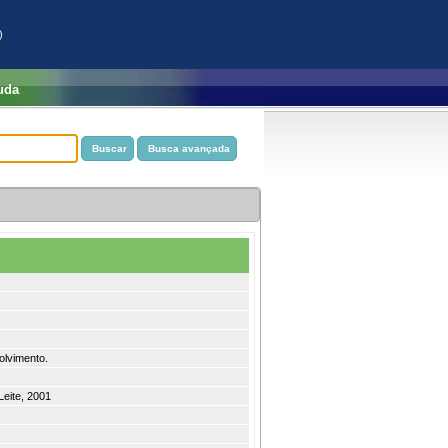
)
uda
olvimento.
eite, 2001