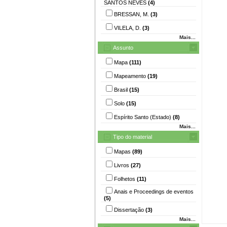
SANTOS NEVES
(4)
BRESSAN, M.
(3)
VILELA, D.
(3)
Mais...
Assunto
Mapa
(111)
Mapeamento
(19)
Brasil
(15)
Solo
(15)
Espírito Santo (Estado)
(8)
Mais...
Tipo do material
Mapas
(89)
Livros
(27)
Folhetos
(11)
Anais e Proceedings de eventos
(5)
Dissertação
(3)
Mais...