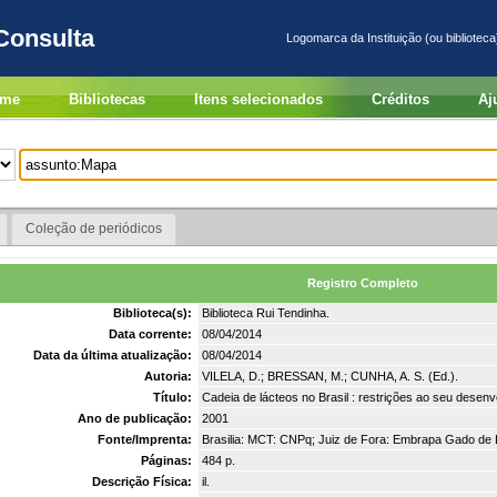
Consulta
Logomarca da Instituição (ou biblioteca
me
Bibliotecas
Itens selecionados
Créditos
Aj
Coleção de periódicos
Registro Completo
Biblioteca(s):
Biblioteca Rui Tendinha.
Data corrente:
08/04/2014
Data da última atualização:
08/04/2014
Autoria:
VILELA, D.; BRESSAN, M.; CUNHA, A. S. (Ed.).
Título:
Cadeia de lácteos no Brasil : restrições ao seu desenv
Ano de publicação:
2001
Fonte/Imprenta:
Brasilia: MCT: CNPq; Juiz de Fora: Embrapa Gado de L
Páginas:
484 p.
Descrição Física:
il.