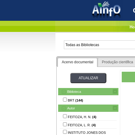
Ho
Acervo documental
Produção científica
Biblioteca
BRT
(144)
Autor
FEITOZA, H. N.
(4)
FEITOZA, L. R.
(4)
INSTITUTO JONES DOS