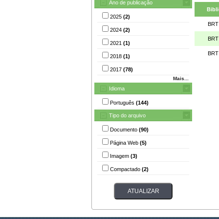
Ano de publicação
Bibl
2025
(2)
BRT
2024
(2)
BRT
2021
(1)
BRT
2018
(1)
2017
(78)
Mais...
Idioma
Português
(144)
Tipo do arquivo
Documento
(90)
Página Web
(5)
Imagem
(3)
Compactado
(2)