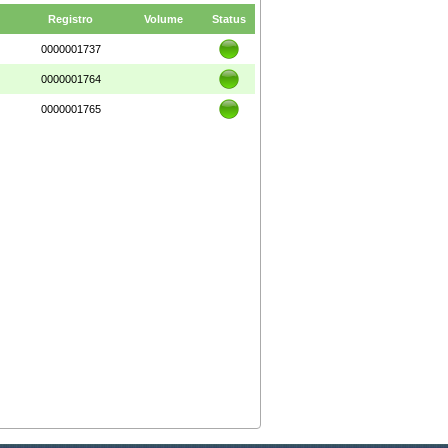
Registro
Volume
Status
0000001737
0000001764
0000001765