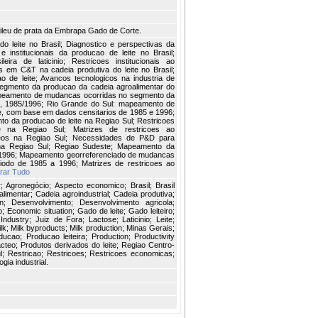
ileu de prata da Embrapa Gado de Corte.
o leite no Brasil; Diagnostico e perspectivas da
 institucionais da producao de leite no Brasil;
eira de laticinio; Restricoes institucionais ao
os em C&T na cadeia produtiva do leite no Brasil;
de leite; Avancos tecnologicos na industria de
 segmento da producao da cadeia agroalimentar do
 Mapeamento de mudancas ocorridas no segmento da
na, 1985/1996; Rio Grande do Sul: mapeamento de
e, com base em dados censitarios de 1985 e 1996;
to da producao de leite na Regiao Sul; Restricoes
te na Regiao Sul; Matrizes de restricoes ao
teos na Regiao Sul; Necessidades de P&D para
na Regiao Sul; Regiao Sudeste; Mapeamento da
5/1996; Mapeamento georreferenciado de mudancas
riodo de 1985 a 1996; Matrizes de restricoes ao
rar Tudo
r; Agronegócio; Aspecto economico; Brasil; Brasil
limentar; Cadeia agroindustrial; Cadeia produtiva;
n; Desenvolvimento; Desenvolvimento agricola;
 Economic situation; Gado de leite; Gado leiteiro;
; Industry; Juiz de Fora; Lactose; Laticinio; Leite;
; Milk byproducts; Milk production; Minas Gerais;
ducao; Producao leiteira; Production; Productivity
acteo; Produtos derivados do leite; Regiao Centro-
; Restricao; Restricoes; Restricoes economicas;
gia industrial.