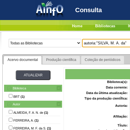
Consulta
Home
Bibliotecas
I
Acervo documental
Produção científica
Coleção de periódicos
Biblioteca(s):
Data corrente:
Biblioteca
Data da última atualização:
BRT
(1)
Tipo da produção científica:
Autor
Autoria:
ALMEIDA, F. A. N. de
(1)
Afiliação:
FERREIRA, A.
(1)
Título:
FERREIRA, M. F. da S.
(1)