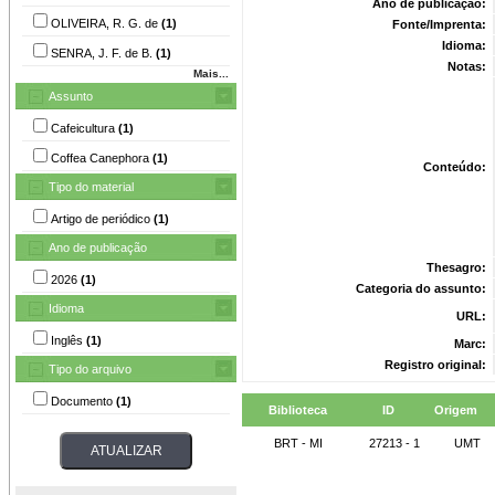
Ano de publicação:
OLIVEIRA, R. G. de
(1)
Fonte/Imprenta:
Idioma:
SENRA, J. F. de B.
(1)
Notas:
Mais...
Assunto
Cafeicultura
(1)
Coffea Canephora
(1)
Conteúdo:
Tipo do material
Artigo de periódico
(1)
Ano de publicação
Thesagro:
2026
(1)
Categoria do assunto:
Idioma
URL:
Inglês
(1)
Marc:
Registro original:
Tipo do arquivo
Documento
(1)
Biblioteca
ID
Origem
BRT - MI
27213 - 1
UMT