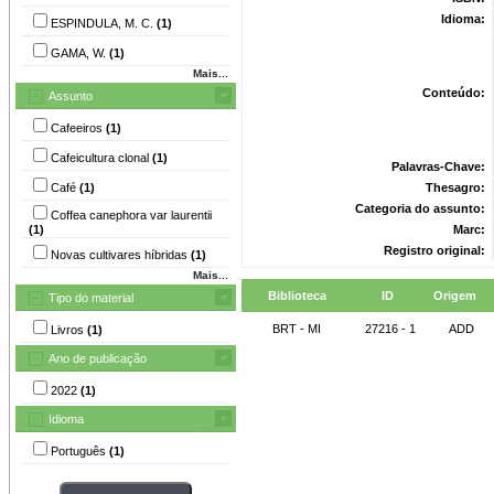
Idioma:
ESPINDULA, M. C.
(1)
GAMA, W.
(1)
Mais...
Conteúdo:
Assunto
Cafeeiros
(1)
Cafeicultura clonal
(1)
Palavras-Chave:
Café
(1)
Thesagro:
Categoria do assunto:
Coffea canephora var laurentii
(1)
Marc:
Registro original:
Novas cultivares híbridas
(1)
Mais...
Biblioteca
ID
Origem
Tipo do material
BRT - MI
27216 - 1
ADD
Livros
(1)
Ano de publicação
2022
(1)
Idioma
Português
(1)