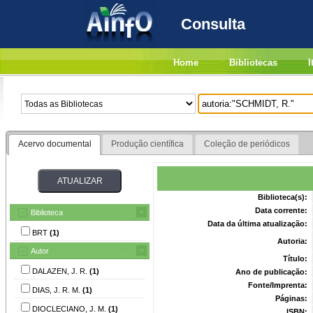
Consulta
Home
Bibliotecas
I
Acervo documental
Produção científica
Coleção de periódicos
Biblioteca(s):
Data corrente:
Biblioteca
Data da última atualização:
BRT
(1)
Autoria:
Autor
Título:
DALAZEN, J. R.
(1)
Ano de publicação:
Fonte/Imprenta:
DIAS, J. R. M.
(1)
Páginas:
DIOCLECIANO, J. M.
(1)
ISBN: