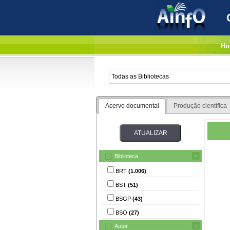
Ho
Acervo documental
Produção científica
Biblioteca
BRT
(1.006)
BST
(51)
BSGP
(43)
BSO
(27)
Autor