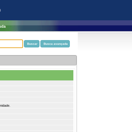
)
uda
anidade.