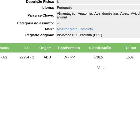
Descrição Física:
il.
Idioma:
Português
Alimentação; Anatomia; Ave doméstica; Aves; Avicu
Palavras-Chave:
animal.
Categoria do assunto:
--
Marc:
Mostrar Marc Completo
Registro original:
Biblioteca Rui Tendinha (BRT)
ioteca
ID
Origem
Tipo/Formato
Classificação
Cutter
 - AG
27254 - 1
ADD
LV - PP
636.5
E58a
Voltar