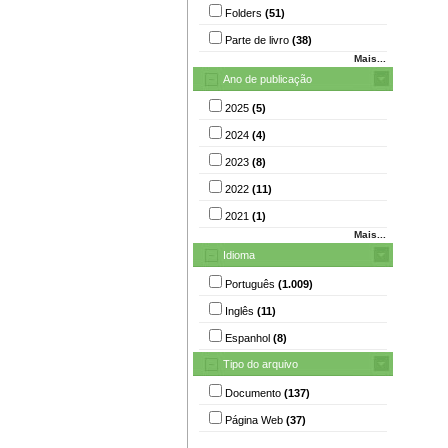
Folders
(51)
Parte de livro
(38)
Mais...
Ano de publicação
2025
(5)
2024
(4)
2023
(8)
2022
(11)
2021
(1)
Mais...
Idioma
Português
(1.009)
Inglês
(11)
Espanhol
(8)
Tipo do arquivo
Documento
(137)
Página Web
(37)