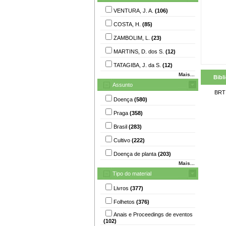
VENTURA, J. A.
(106)
COSTA, H.
(85)
ZAMBOLIM, L.
(23)
MARTINS, D. dos S.
(12)
TATAGIBA, J. da S.
(12)
Mais...
Bibl
Assunto
BRT
Doença
(580)
Praga
(358)
Brasil
(283)
Cultivo
(222)
Doença de planta
(203)
Mais...
Tipo do material
Livros
(377)
Folhetos
(376)
Anais e Proceedings de eventos
(102)