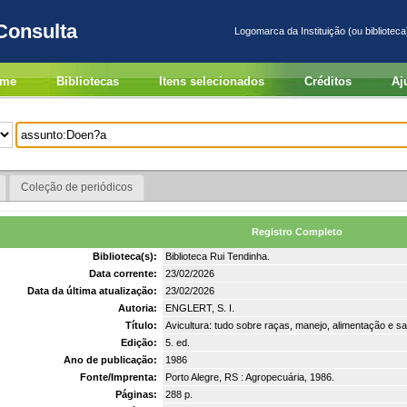
Consulta
Logomarca da Instituição (ou biblioteca
me
Bibliotecas
Itens selecionados
Créditos
Aj
Coleção de periódicos
Registro Completo
Biblioteca(s):
Biblioteca Rui Tendinha.
Data corrente:
23/02/2026
Data da última atualização:
23/02/2026
Autoria:
ENGLERT, S. I.
Título:
Avicultura: tudo sobre raças, manejo, alimentação e s
Edição:
5. ed.
Ano de publicação:
1986
Fonte/Imprenta:
Porto Alegre, RS : Agropecuária, 1986.
Páginas:
288 p.