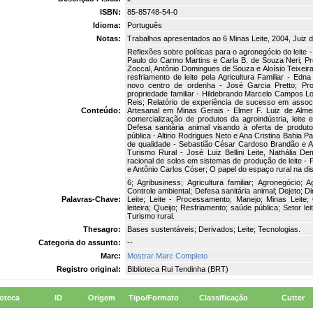
ISBN:
85-85748-54-0
Idioma:
Português
Notas:
Trabalhos apresentados ao 6 Minas Leite, 2004, Juiz d
Reflexões sobre políticas para o agronegócio do leite 
Paulo do Carmo Martins e Carla B. de Souza Neri; Pro
Zoccal, Antônio Domingues de Souza e Aloísio Teixei
resfriamento de leite pela Agricultura Familiar - Ed
novo centro de ordenha - José Garcia Pretto; Pro
propriedade familiar - Hildebrando Marcelo Campos L
Reis; Relatório de experiência de sucesso em associ
Conteúdo:
Artesanal em Minas Gerais - Elmer F. Luiz de Almei
comercialização de produtos da agroindústria, leite
Defesa sanitária animal visando à oferta de produ
pública - Altino Rodrigues Neto e Ana Cristina Bahia Pa
de qualidade - Sebastião César Cardoso Brandão e 
Turismo Rural - José Luiz Bellini Leite, Nathália D
racional de solos em sistemas de produção de leite - 
e Antônio Carlos Cóser; O papel do espaço rural na dis
6; Agribusiness; Agricultura familiar; Agronegócio; 
Controle ambiental; Defesa sanitária animal; Dejeto; Dire
Palavras-Chave:
Leite; Leite - Processamento; Manejo; Minas Leite
leiteira; Queijo; Resfriamento; saúde pública; Setor lei
Turismo rural.
Thesagro:
Bases sustentáveis; Derivados; Leite; Tecnologias.
Categoria do assunto:
--
Marc:
Mostrar Marc Completo
Registro original:
Biblioteca Rui Tendinha (BRT)
ioteca
ID
Origem
Tipo/Formato
Classificação
Cutter