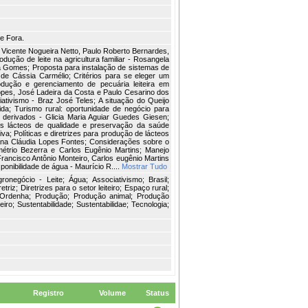
e Fora.
- Vicente Nogueira Netto, Paulo Roberto Bernardes,
dução de leite na agricultura familiar - Rosangela
ra Gomes; Proposta para instalação de sistemas de
na de Cássia Carmélio; Critérios para se eleger um
dução e gerenciamento de pecuária leiteira em
opes, José Ladeira da Costa e Paulo Cesarino dos
ativismo - Braz José Teles; A situação do Queijo
da; Turismo rural: oportunidade de negócio para
 e derivados - Glicia Maria Aguiar Guedes Giesen;
tos lácteos de qualidade e preservação da saúde
iva; Políticas e diretrizes para produção de lácteos
Ana Cláudia Lopes Fontes; Considerações sobre o
emétrio Bezerra e Carlos Eugênio Martins; Manejo
Francisco Antônio Monteiro, Carlos eugênio Martins
ponibilidade de água - Maurício R....
Mostrar Tudo
Agronegócio - Leite; Água; Associativismo; Brasil;
triz; Diretrizes para o setor leiteiro; Espaço rural;
; Ordenha; Produção; Produção animal; Produção
teiro; Sustentabilidade; Sustentabilidae; Tecnologia;
Registro
Volume
Status