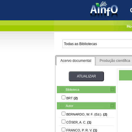
Ho
Acervo documental
Produção científica
Biblioteca
BRT
(2)
Autor
BERNARDO, W. F. (Ed.).
(2)
CÓSER, A. C.
(1)
FRANCO, P. R. V.
(1)