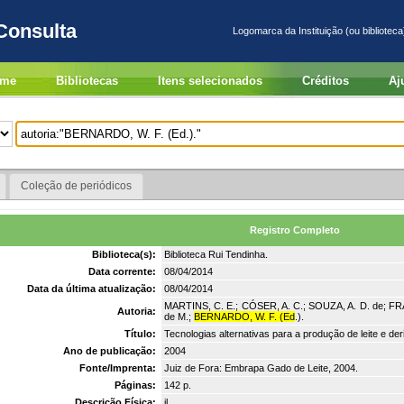
Consulta
Logomarca da Instituição (ou biblioteca
me
Bibliotecas
Itens selecionados
Créditos
Aj
Coleção de periódicos
Registro Completo
Biblioteca(s):
Biblioteca Rui Tendinha.
Data corrente:
08/04/2014
Data da última atualização:
08/04/2014
MARTINS, C. E.; CÓSER, A. C.; SOUZA, A. D. de; FR
Autoria:
de M.;
BERNARDO, W. F. (Ed
.).
Título:
Tecnologias alternativas para a produção de leite e d
Ano de publicação:
2004
Fonte/Imprenta:
Juiz de Fora: Embrapa Gado de Leite, 2004.
Páginas:
142 p.
Descrição Física:
il.