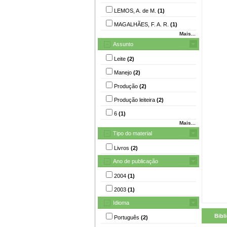
LEMOS, A. de M.
(1)
MAGALHÃES, F. A. R.
(1)
Mais...
Assunto
Leite
(2)
Manejo
(2)
Produção
(2)
Produção leiteira
(2)
6
(1)
Mais...
Tipo do material
Livros
(2)
Ano de publicação
2004
(1)
2003
(1)
Idioma
Bibl
Português
(2)