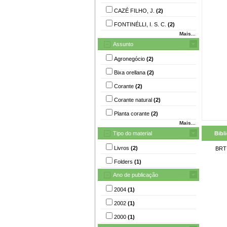
CAZÉ FILHO, J.
(2)
FONTINÉLLI, I. S. C.
(2)
Mais...
Assunto
Agronegócio
(2)
Bixa orellana
(2)
Corante
(2)
Corante natural
(2)
Planta corante
(2)
Mais...
Tipo do material
Bibl
Livros
(2)
BRT
Folders
(1)
Ano de publicação
2004
(1)
2002
(1)
2000
(1)