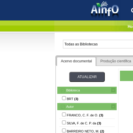
Ho
Acervo documental
Produção científica
Biblioteca
BRT
(3)
Autor
FRANCO, C. F. de O.
(3)
SILVA, F. de C. P. da
(3)
BARREIRO NETO, M.
(2)