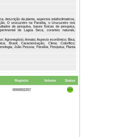
ca, descrição da planta, aspectos edafoclimaticos,
zação, O urucuzeiro na Paraíba, o Urucuzeiro nos
sultados de pesquisa, bases físicas de pesquisa,
perimental de Lagoa Seca, corantes naturais,
etor; Agronegócio; Annato; Aspecto econômico; Bixa;
ca; Brasil; Caracterização; Clima; Colorifico;
Fenologia; João Pessoa; Paraíba; Pesquisa; Planta
Registro
Volume
Status
0000002257