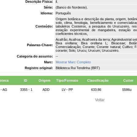
Descrição Física:
il.
Série:
(Banco do Nordeste).
Idioma:
Português
Origem botânica e descrição da planta, origem, botâni
solo, clima, fenologia, beneficiamento e comerciali
Conteúdo:
tabuleiros Costeiros, a pesquisa do Urucuzeiro, re
estação experimental de mangabeira, estação ex
coeficientes técnicos,
Acafrão; Acafroa; Acafroeira da terra; Agroindustrial s
Bixa orellana; Bixa orellana L; Bixaceae; Botâni
Palavras-Chave:
Comercialização; Corante; Corante natural; Cultivo; 
corante; Solo; Urucu; Urucum; Urucuzeiro.
Categoria do assunto:
--
Marc:
Mostrar Marc Completo
Registro original:
Biblioteca Rui Tendinha (BRT)
ioteca
ID
Origem
Tipo/Formato
Classificação
Cutter
 - AG
3355 - 1
ADD
LV - PP
633.86
S586u
Voltar