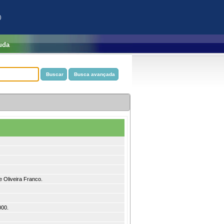
)
uda
e Oliveira Franco.
000.