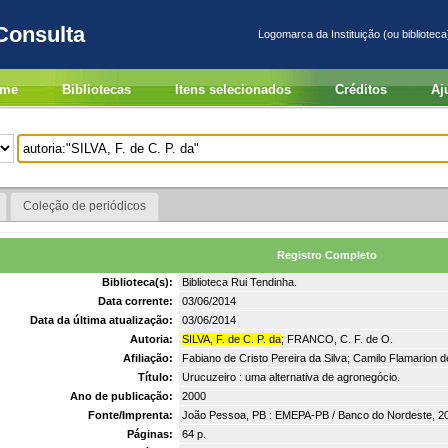
Consulta
Logomarca da Instituição (ou biblioteca
me
Bibliotecas
Itens selecionados
Créditos
Aj
Coleção de periódicos
Registro Completo
Biblioteca(s):
Biblioteca Rui Tendinha.
Data corrente:
03/06/2014
Data da última atualização:
03/06/2014
Autoria:
SILVA, F. de C. P. da
; FRANCO, C. F. de O.
Afiliação:
Fabiano de Cristo Pereira da Silva; Camilo Flamarion d
Título:
Urucuzeiro : uma alternativa de agronegócio.
Ano de publicação:
2000
Fonte/Imprenta:
João Pessoa, PB : EMEPA-PB / Banco do Nordeste, 2
Páginas:
64 p.