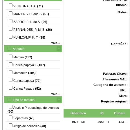
Idioma:
VENTURA, J. A.
(71)
Notas:
MARTINS, D. dos S.
(61)
BARRO, F. L. de S.
(26)
FERNANDES, P. M. B.
(26)
KUHLCAMP, K. T.
(25)
Mais...
Conteúdo:
Assunto
Mamão
(192)
Carica papaya L
(107)
Mamoeiro
(104)
Palavras-Chave:
Thesaurus NAL:
Carica papaya
(72)
Categoria do assunto:
Carica Papaya
(52)
URL:
Mais...
Marc:
Tipo do material
Registro original:
Anais e Proceedings de eventos
(80)
Biblioteca
ID
Origem
Separatas
(49)
BRT - MI
4951 - 1
UMT
Artigo de periódico
(48)