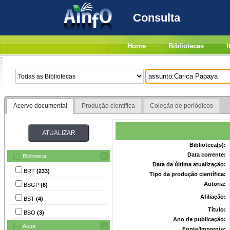
Consulta
Home
Bibliotecas
I
Acervo documental
Produção científica
Coleção de periódicos
Biblioteca(s):
Data corrente:
Biblioteca
Data da última atualização:
BRT
(233)
Tipo da produção científica:
Autoria:
BSGP
(6)
Afiliação:
BST
(4)
Título:
BSO
(3)
Ano de publicação:
Autor
Fonte/Imprenta: