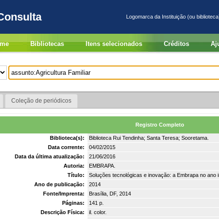
Consulta
Logomarca da Instituição (ou biblioteca
me
Bibliotecas
Itens selecionados
Créditos
Aj
Coleção de periódicos
Registro Completo
Biblioteca(s):
Biblioteca Rui Tendinha; Santa Teresa; Sooretama.
Data corrente:
04/02/2015
Data da última atualização:
21/06/2016
Autoria:
EMBRAPA.
Título:
Soluções tecnológicas e inovação: a Embrapa no ano i
Ano de publicação:
2014
Fonte/Imprenta:
Brasília, DF, 2014
Páginas:
141 p.
Descrição Física:
il. color.