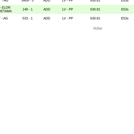
 - AG
5409 - 3
ADD
LV - PP
630.81
E53s
- ELDR
148 - 1
ADD
LV - PP
630.81
E53s
RETAMA
 - AG
533 - 1
ADD
LV - PP
630.81
E53s
Voltar