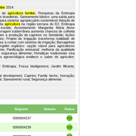
liar
2014.
to da
agricultura
familiar
; Pesquisas da Embrapa
is brasileiras; Saneamento básico: uma saída para
 para sistema agropecuário sustentável; Adoção de
 da
agricultura
na região serrana do RJ; Embrapa
 sociais; Assentamento Margarida Maria Alves
arragem subterrânea aumenta chances de colheita
am a produção de caprinos no Semiárido; Ações
res; Projeto de irrigação transforma realidade de
ssa a contar com sistema de irrigação; Barraginhas
gelim orgânico: opção viável para agricultores
e; Panificação artesanal: melhoria da qualidade
 segurança alimentar; Hortaliças tradicionais visa
o agroecológica enaltece o saber do agricultor;
 Embrapa; Fossa biodigestora; Jardim filtrante;
ral development; Caprino; Family farms; Inovação;
t; Saneamento rural; Segurança alimentar.
Registro
Volume
Status
0000004237
0000004239