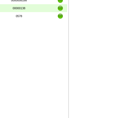
0000008188
00000138
0578