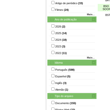
BRT
Artigo de periódico
(33)
BSO 
SOO
Filmes
(24)
Mais...
BST
Ano de publicação
2026
(2)
2025
(14)
2024
(18)
2023
(3)
2022
(11)
Mais...
Idioma
Português
(598)
Espanhol
(5)
Inglês
(3)
Alemão
(1)
Tipo do arquivo
Documento
(155)
Página Web
(22)