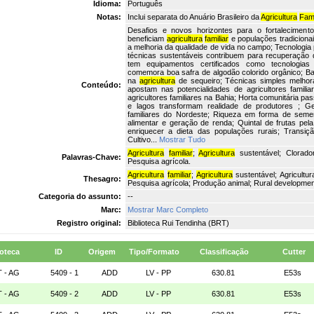
Idioma:
Português
Notas:
Inclui separata do Anuário Brasileiro da
Agricultura
Fami
Desafios e novos horizontes para o fortalecimen
beneficiam
agricultura
familiar
e populações tradiciona
a melhoria da qualidade de vida no campo; Tecnologia
técnicas sustentáveis contribuem para recuperação
tem equipamentos certificados como tecnologias
comemora boa safra de algodão colorido orgânico; B
na
agricultura
de sequeiro; Técnicas simples melhor
Conteúdo:
apostam nas potencialidades de agricultores familia
agricultores familiares na Bahia; Horta comunitária pa
e lagos transformam realidade de produtores ; Ger
familiares do Nordeste; Riqueza em forma de sement
alimentar e geração de renda; Quintal de frutas pela
enriquecer a dieta das populações rurais; Transiçã
Cultivo...
Mostrar Tudo
Agricultura
familiar
;
Agricultura
sustentável; Clorador
Palavras-Chave:
Pesquisa agrícola.
Agricultura
familiar
;
Agricultura
sustentável; Agricultu
Thesagro:
Pesquisa agrícola; Produção animal; Rural developmen
Categoria do assunto:
--
Marc:
Mostrar Marc Completo
Registro original:
Biblioteca Rui Tendinha (BRT)
ioteca
ID
Origem
Tipo/Formato
Classificação
Cutter
 - AG
5409 - 1
ADD
LV - PP
630.81
E53s
 - AG
5409 - 2
ADD
LV - PP
630.81
E53s