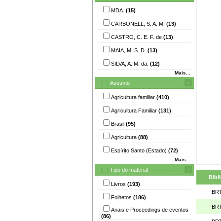
MDA.
(15)
CARBONELL, S. A. M.
(13)
CASTRO, C. E. F. de
(13)
MAIA, M. S. D.
(13)
SILVA, A. M. da.
(12)
Mais...
Assunto
Agricultura familiar
(410)
Agricultura Familiar
(131)
Brasil
(95)
Agricultura
(88)
Espírito Santo (Estado)
(72)
Mais...
Tipo do material
Bibl
Livros
(193)
BRT
Folhetos
(186)
BRT
Anais e Proceedings de eventos
(86)