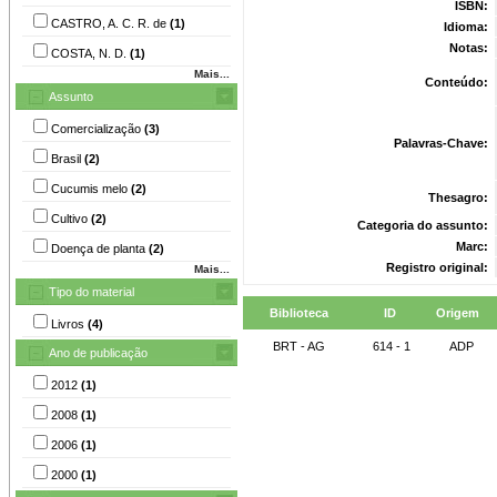
ISBN:
CASTRO, A. C. R. de
(1)
Idioma:
Notas:
COSTA, N. D.
(1)
Mais...
Conteúdo:
Assunto
Comercialização
(3)
Palavras-Chave:
Brasil
(2)
Cucumis melo
(2)
Thesagro:
Cultivo
(2)
Categoria do assunto:
Marc:
Doença de planta
(2)
Registro original:
Mais...
Tipo do material
Biblioteca
ID
Origem
Livros
(4)
BRT - AG
614 - 1
ADP
Ano de publicação
2012
(1)
2008
(1)
2006
(1)
2000
(1)