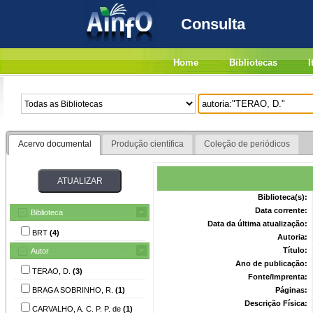
Consulta
Home
Bibliotecas
I
Acervo documental
Produção científica
Coleção de periódicos
Biblioteca(s):
Data corrente:
Biblioteca
Data da última atualização:
BRT
(4)
Autoria:
Título:
Autor
Ano de publicação:
TERAO, D.
(3)
Fonte/Imprenta:
BRAGA SOBRINHO, R.
(1)
Páginas:
Descrição Física:
CARVALHO, A. C. P. P. de
(1)