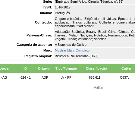
Série:
(Embrapa Semi-Árido. Circular Técnica, n°. 59).
ISSN:
1516-1617
Idioma:
Português
Origem e botânica. Exigências climáticas. Época de pl
Conteúdo:
adubação. Tratos culturais. Colheita e comerciali
especializada: "Net Melon".
Adubação; Botânica; Botany; Brasil; Clima; Climate; Co
Palavras-Chave:
Harvest; Melão; Nutrição; Nutrition; Pernambuco; Petro
vegetal; Trade; Variedade; Varieties.
Categoria do assunto:
A Sistemas de Cultivo
Marc:
Mostrar Marc Completo
Registro original:
Biblioteca Rui Tendinha (BRT)
ioteca
ID
Origem
Tipo/Formato
Classificação
Cutter
 - AG
624 - 1
ADP
LV - PP
635.611
C837c
Voltar