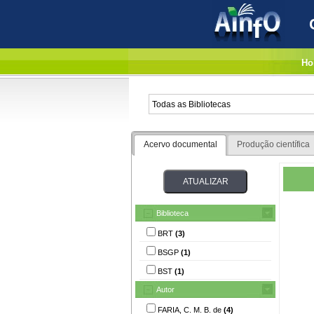
Ho
Acervo documental
Produção científica
Biblioteca
BRT
(3)
BSGP
(1)
BST
(1)
Autor
FARIA, C. M. B. de
(4)