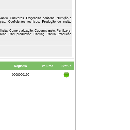
antio. Cultivares. Exigências edáficas. Nutrição e
zação. Coeficientes técnicos. Produção de melão
lheita; Comercialização; Cucumis melo; Fertilizers;
lina; Plant production; Planting; Plantio; Produção
Registro
Volume
Status
0000000190