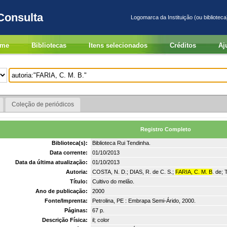
Consulta
Logomarca da Instituição (ou biblioteca
me
Bibliotecas
Itens selecionados
Créditos
Aj
Coleção de periódicos
Registro Completo
Biblioteca(s):
Biblioteca Rui Tendinha.
Data corrente:
01/10/2013
Data da última atualização:
01/10/2013
Autoria:
COSTA, N. D.; DIAS, R. de C. S.;
FARIA, C. M. B
. de;
Título:
Cultivo do melão.
Ano de publicação:
2000
Fonte/Imprenta:
Petrolina, PE : Embrapa Semi-Árido, 2000.
Páginas:
67 p.
Descrição Física:
il; color