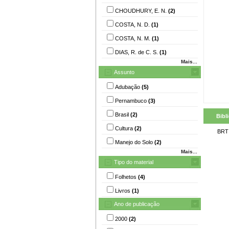
CHOUDHURY, E. N.
(2)
COSTA, N. D.
(1)
COSTA, N. M.
(1)
DIAS, R. de C. S.
(1)
Mais...
Assunto
Adubação
(5)
Pernambuco
(3)
Brasil
(2)
Bibl
Cultura
(2)
BRT
Manejo do Solo
(2)
Mais...
Tipo do material
Folhetos
(4)
Livros
(1)
Ano de publicação
2000
(2)