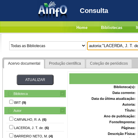
Consulta
Home
Bibliotecas
I
Acervo documental
Produção científica
Coleção de periódicos
Biblioteca(s):
Data corrente:
Biblioteca
Data da última atualização:
BRT
(9)
Autoria:
Título:
Autor
Ano de publicação:
CARVALHO, R. A.
(6)
Fonte/Imprenta:
LACERDA, J. T. de.
(6)
Páginas:
Descrição Física:
BARREIRO NETO, M.
(4)