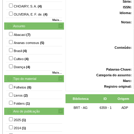
Série:
CHOAIRY, S. A.
(4)
ISSN:
Idioma:
OLIVEIRA, E. F. de.
(4)
Mais...
Notas:
Assunto
Abacaxi
(7)
Ananas comosus
(5)
Conteúdo:
Brasil
(4)
Cultivo
(4)
Doença
(4)
Palavras-Chave:
Mais...
Categoria do assunto:
Tipo do material
Marc:
Registro original:
Folhetos
(6)
Livros
(2)
Biblioteca
ID
Origem
Folders
(1)
BRT - AG
6359 - 1
ADP
Ano de publicação
2025
(1)
2014
(1)