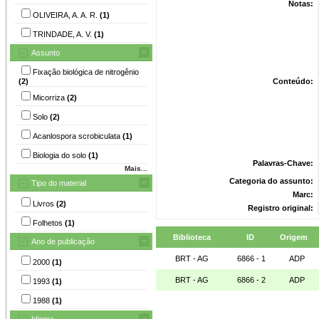
Notas:
OLIVEIRA, A. A. R.
(1)
TRINDADE, A. V.
(1)
Assunto
Fixação biológica de nitrogênio
(2)
Conteúdo:
Micorriza
(2)
Solo
(2)
Acanlospora scrobiculata
(1)
Biologia do solo
(1)
Palavras-Chave:
Mais...
Categoria do assunto:
Tipo do material
Marc:
Livros
(2)
Registro original:
Folhetos
(1)
Biblioteca
ID
Origem
Ano de publicação
BRT - AG
6866 - 1
ADP
2000
(1)
BRT - AG
6866 - 2
ADP
1993
(1)
1988
(1)
Idioma