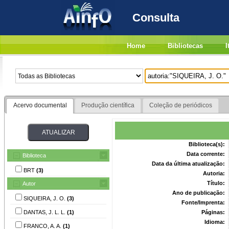
Consulta
Home
Bibliotecas
I
Acervo documental
Produção científica
Coleção de periódicos
Biblioteca(s):
Data corrente:
Biblioteca
Data da última atualização:
BRT
(3)
Autoria:
Título:
Autor
Ano de publicação:
SIQUEIRA, J. O.
(3)
Fonte/Imprenta:
DANTAS, J. L. L.
(1)
Páginas:
Idioma:
FRANCO, A. A.
(1)