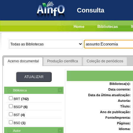
Consulta
Home
Bibliotecas
I
Acervo documental
Produção científica
Coleção de periódicos
Biblioteca(s):
Data corrente:
Biblioteca
Data da última atualização:
BRT
(742)
Autoria:
Título:
BSGP
(6)
Ano de publicação:
BST
(4)
Fonte/Imprenta:
BSO
(1)
Páginas:
Idioma:
Autor