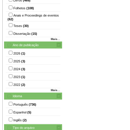
Livros
(469)
Folhetos
(108)
Anais e Proceedings de eventos
(62)
Teses
(30)
Dissertação
(15)
Mais...
Ano de publicação
2026
(1)
2025
(3)
2024
(3)
2023
(1)
2022
(2)
Mais...
Idioma
Português
(736)
Espanhol
(5)
Inglês
(2)
Tipo do arquivo