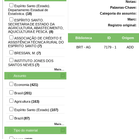
Notas:
Espírito Santo (Estado).
Palavras-Chave:
Departamento Estadual de
Categoria do assunto:
Estatística.
(18)
Marc:
ESPÍRITO SANTO.
SECRETARIA DE ESTADO DA
Registro original:
AGRICULTURA, ABASTECIMENTO,
AQUICULTURA E PESCA.
(8)
Biblioteca
ID
Origem
ASSOCIAÇÃO DE CRÉDITO E
ASSISTÊNCIA TÉCNICA RURAL DO
ESPÍRITO SANTO
(7)
BRT - AG
7179 - 1
ADD
BRESSAN, M.
(7)
INSTITUTO JONES DOS
SANTOS NEVES
(7)
Mais...
Assunto
Economia
(421)
Brasil
(201)
Agricultura
(163)
Espírito Santo (Estado)
(107)
Brazil
(87)
Mais...
Tipo do material