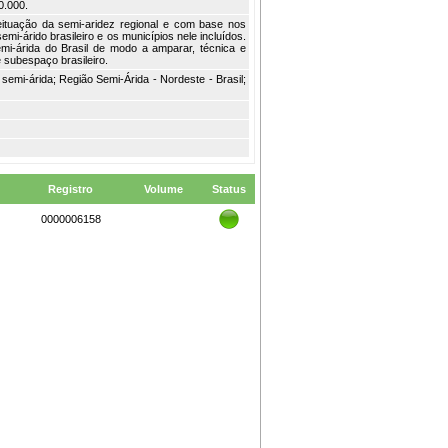
0.000.
ceituação da semi-aridez regional e com base nos
semi-árido brasileiro e os municípios nele incluídos.
i-árida do Brasil de modo a amparar, técnica e
e subespaço brasileiro.
semi-árida; Região Semi-Árida - Nordeste - Brasil;
Registro
Volume
Status
0000006158