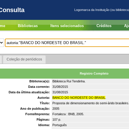
Consulta
Logomarca da Instituição (ou biblioteca
me
Bibliotecas
Itens selecionados
Créditos
Aj
Coleção de periódicos
Registro Completo
Biblioteca(s):
Biblioteca Rui Tendinha.
Data corrente:
31/08/2015
Data da última atualização:
31/08/2015
Autoria:
BANCO DO NORDESTE DO BRASIL
.
Título:
Proposta de dimensionamento do semi-árido brasileiro.
Ano de publicação:
2005
Fonte/Imprenta:
Fortaleza : BNB, 2005.
Páginas:
107 p.
Idioma:
Português