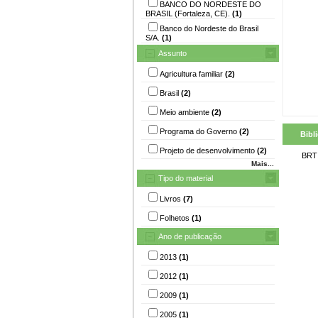
BANCO DO NORDESTE DO
BRASIL (Fortaleza, CE).
(1)
Banco do Nordeste do Brasil
S/A.
(1)
Assunto
Agricultura familiar
(2)
Brasil
(2)
Meio ambiente
(2)
Programa do Governo
(2)
Bibl
Projeto de desenvolvimento
(2)
BRT 
Mais...
Tipo do material
Livros
(7)
Folhetos
(1)
Ano de publicação
2013
(1)
2012
(1)
2009
(1)
2005
(1)