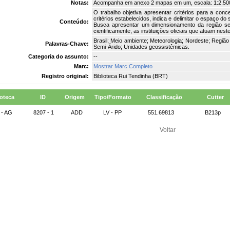
Notas:
Acompanha em anexo 2 mapas em um, escala: 1:2.50
O trabalho objetiva apresentar critérios para a con
critérios estabelecidos, indica e delimitar o espaço do 
Conteúdo:
Busca apresentar um dimensionamento da região sem
cientificamente, as instituições oficiais que atuam nest
Brasil; Meio ambiente; Meteorologia; Nordeste; Região 
Palavras-Chave:
Semi-Árido; Unidades geossistêmicas.
Categoria do assunto:
--
Marc:
Mostrar Marc Completo
Registro original:
Biblioteca Rui Tendinha (BRT)
ioteca
ID
Origem
Tipo/Formato
Classificação
Cutter
- AG
8207 - 1
ADD
LV - PP
551.69813
B213p
Voltar