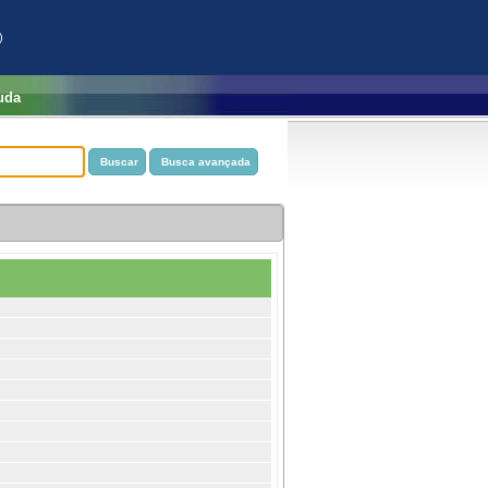
)
uda