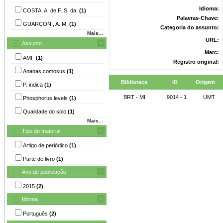
Idioma:
COSTA, A. de F. S. da.
(1)
Palavras-Chave:
GUARÇONI, A. M.
(1)
Categoria do assunto:
Mais...
URL:
Assunto
Marc:
AMF
(1)
Registro original:
Ananas comosus
(1)
Biblioteca
ID
Origem
P. indica
(1)
BRT - MI
9014 - 1
UMT
Phosphorus levels
(1)
Qualidade do solo
(1)
Mais...
Tipo do material
Artigo de periódico
(1)
Parte de livro
(1)
Ano de publicação
2015
(2)
Idioma
Português
(2)