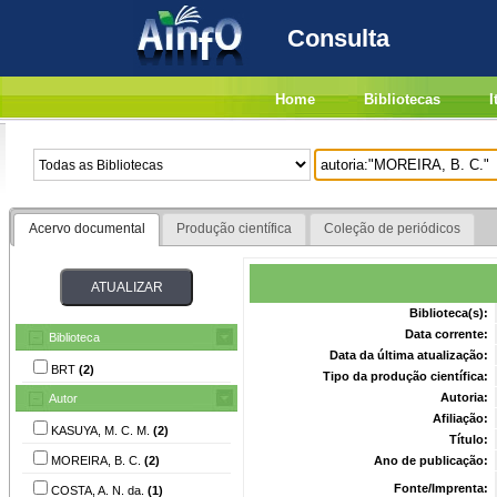
Consulta
Home
Bibliotecas
I
Acervo documental
Produção científica
Coleção de periódicos
Biblioteca(s):
Data corrente:
Biblioteca
Data da última atualização:
BRT
(2)
Tipo da produção científica:
Autoria:
Autor
Afiliação:
KASUYA, M. C. M.
(2)
Título:
MOREIRA, B. C.
(2)
Ano de publicação:
Fonte/Imprenta:
COSTA, A. N. da.
(1)