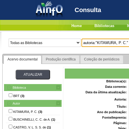
Consulta
Home
Bibliotecas
I
Acervo documental
Produção científica
Coleção de periódicos
Biblioteca(s):
Data corrente:
Biblioteca
Data da última atualização:
BRT
(3)
Autoria:
Autor
Título:
KITAMURA, P. C.
(3)
Ano de publicação:
Fonte/Imprenta:
BUSCHINELLI, C. C. de A.
(1)
Páginas:
CASTRO, V. L. S. S. de
(1)
Série: