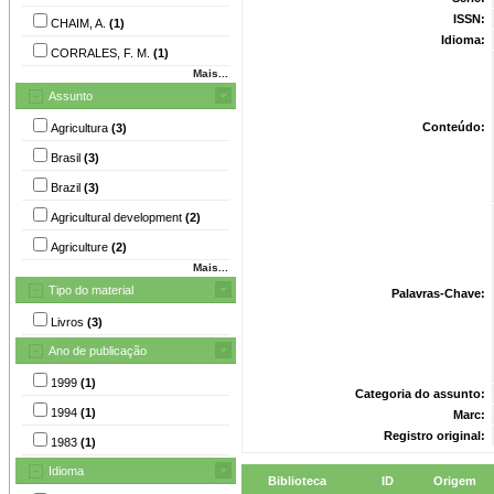
ISSN:
CHAIM, A.
(1)
Idioma:
CORRALES, F. M.
(1)
Mais...
Assunto
Conteúdo:
Agricultura
(3)
Brasil
(3)
Brazil
(3)
Agricultural development
(2)
Agriculture
(2)
Mais...
Tipo do material
Palavras-Chave:
Livros
(3)
Ano de publicação
1999
(1)
Categoria do assunto:
1994
(1)
Marc:
Registro original:
1983
(1)
Idioma
Biblioteca
ID
Origem