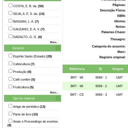
Páginas:
COSTA, E. B. da.
(50)
Descrição Física:
SILVA, A. E. S. da.
(14)
ISBN:
Idioma:
BASSANI, L. A.
(7)
Notas:
GALEANO, E. A. V.
(7)
Palavras-Chave:
DADALTO, G. G.
(6)
Thesagro:
Mais...
Categoria do assunto:
Assunto
Marc:
Espírito Santo (Estado)
(29)
Registro original:
Cafeicultura
(7)
Biblioteca
ID
Origem
Produção
(6)
BRT - MI
9589 - 1
UMT
Café conilon
(5)
BRT - MI
9589 - 2
UMT
Fruticultura
(5)
Mais...
BRT - CE
9589 - 3
UMT
Tipo do material
Artigo de periódico
(13)
Parte de livro
(10)
Anais e Proceedings de eventos
(8)