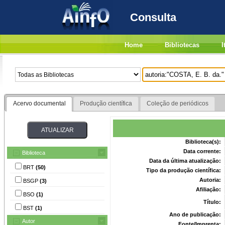
Consulta
Home
Bibliotecas
I
Acervo documental
Produção científica
Coleção de periódicos
Biblioteca(s):
Data corrente:
Biblioteca
Data da última atualização:
BRT
(50)
Tipo da produção científica:
Autoria:
BSGP
(3)
Afiliação:
BSO
(1)
Título:
BST
(1)
Ano de publicação:
Autor
Fonte/Imprenta: