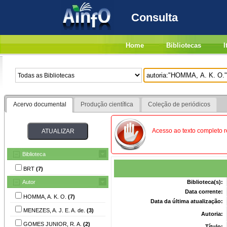
Consulta
Home
Bibliotecas
I
Acervo documental
Produção científica
Coleção de periódicos
Acesso ao texto completo re
Biblioteca
BRT
(7)
Autor
Biblioteca(s):
Data corrente:
HOMMA, A. K. O.
(7)
Data da última atualização:
MENEZES, A. J. E. A. de.
(3)
Autoria:
GOMES JUNIOR, R. A.
(2)
Título: