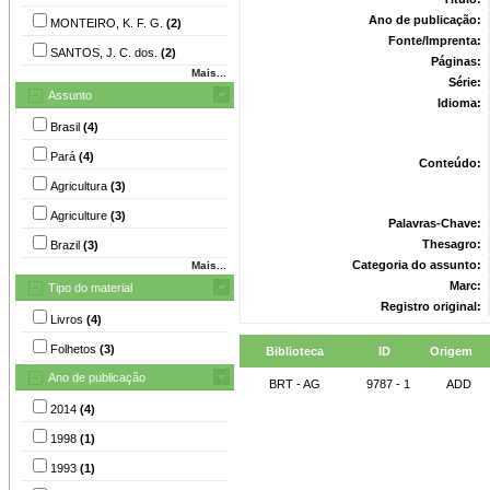
Ano de publicação:
MONTEIRO, K. F. G.
(2)
Fonte/Imprenta:
SANTOS, J. C. dos.
(2)
Páginas:
Mais...
Série:
Assunto
Idioma:
Brasil
(4)
Pará
(4)
Conteúdo:
Agricultura
(3)
Agriculture
(3)
Palavras-Chave:
Thesagro:
Brazil
(3)
Categoria do assunto:
Mais...
Marc:
Tipo do material
Registro original:
Livros
(4)
Folhetos
(3)
Biblioteca
ID
Origem
Ano de publicação
BRT - AG
9787 - 1
ADD
2014
(4)
1998
(1)
1993
(1)