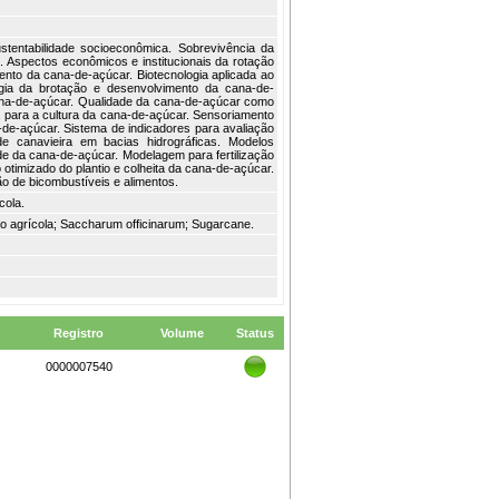
ustentabilidade socioeconômica. Sobrevivência da
s. Aspectos econômicos e institucionais da rotação
nto da cana-de-açúcar. Biotecnologia aplicada ao
ogia da brotação e desenvolvimento da cana-de-
ana-de-açúcar. Qualidade da cana-de-açúcar como
ca para a cultura da cana-de-açúcar. Sensoriamento
-de-açúcar. Sistema de indicadores para avaliação
ade canavieira em bacias hidrográficas. Modelos
ade da cana-de-açúcar. Modelagem para fertilização
otimizado do plantio e colheita da cana-de-açúcar.
 de bicombustíveis e alimentos.
cola.
o agrícola; Saccharum officinarum; Sugarcane.
Registro
Volume
Status
0000007540