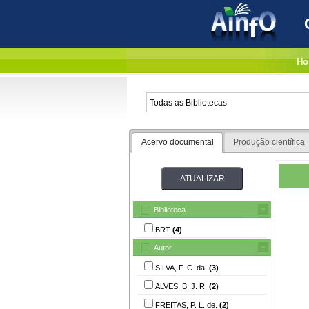
Ho
Acervo documental
Produção científica
Biblioteca
BRT
(4)
Autor
SILVA, F. C. da.
(3)
ALVES, B. J. R.
(2)
FREITAS, P. L. de.
(2)