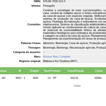
ISBN:
978-85-7035-513-3
Idioma:
Português
Cenários e estratégias do setor sucroenergético: s
cana: cenário de múltiplos atores e fontes energética
da cana-de-açúcar com espécies vegetais. Melhorame
sistema de produção da cana-de-açúcar. Ecofisiol
açúcar. Fisiologia da maturação e maturadores em c
Conteúdo:
matéria-prima. Sistema de classificação edafoclimáti
remoto aplicado ao monitoramento da cultura da cana
do potencial de sustentabilidade hídrica da ativid
matemático-fisiológicos para estimativa da produtivid
e calagem na cultura da cana-de-açúcar. Planejamento 
Planejamento da experimentação em áreas de produção
Palavras-Chave:
Alimentos; Bioenergia; Cana-de-açúcar; Produção agrí
Thesagro:
Bioenergia; Bioenergy; Mecanização agrícola; Produçã
Categoria do assunto:
--
Marc:
Mostrar Marc Completo
Registro original:
Biblioteca Rui Tendinha (BRT)
ioteca
ID
Origem
Tipo/Formato
Classificação
Cutter
 - AG
9922 - 1
ADD
LV - PP
633.61
S586s
Voltar