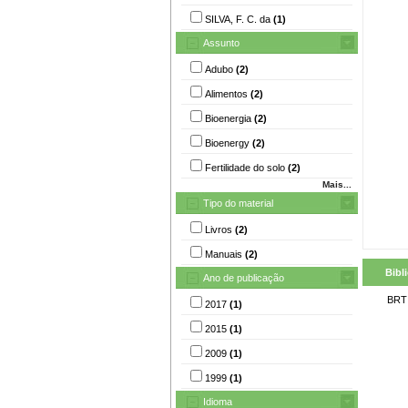
SILVA, F. C. da
(1)
Assunto
Adubo
(2)
Alimentos
(2)
Bioenergia
(2)
Bioenergy
(2)
Fertilidade do solo
(2)
Mais...
Tipo do material
Livros
(2)
Manuais
(2)
Bibl
Ano de publicação
BRT
2017
(1)
2015
(1)
2009
(1)
1999
(1)
Idioma