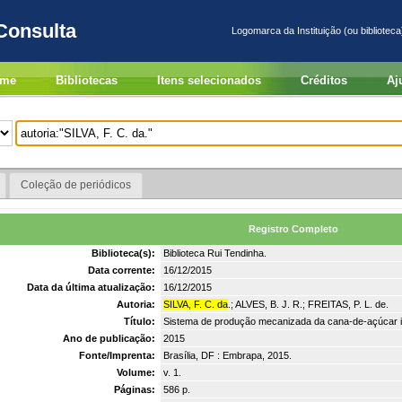
Consulta
Logomarca da Instituição (ou biblioteca
me
Bibliotecas
Itens selecionados
Créditos
Aj
Coleção de periódicos
Registro Completo
Biblioteca(s):
Biblioteca Rui Tendinha.
Data corrente:
16/12/2015
Data da última atualização:
16/12/2015
Autoria:
SILVA, F. C. da
.; ALVES, B. J. R.; FREITAS, P. L. de.
Título:
Sistema de produção mecanizada da cana-de-açúcar in
Ano de publicação:
2015
Fonte/Imprenta:
Brasília, DF : Embrapa, 2015.
Volume:
v. 1.
Páginas:
586 p.