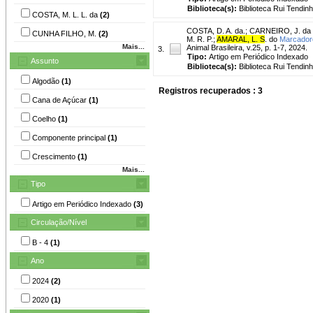
Biblioteca(s):
Biblioteca Rui Tendinh
COSTA, M. L. L. da
(2)
COSTA, D. A. da.
;
CARNEIRO, J. da 
CUNHA FILHO, M.
(2)
M. R. P.
;
AMARAL, L. S
. do
Marcadore
Mais...
Animal Brasileira, v.25, p. 1-7, 2024.
3.
Tipo:
Artigo em Periódico Indexado
Assunto
Biblioteca(s):
Biblioteca Rui Tendinh
Algodão
(1)
Registros recuperados : 3
Cana de Açúcar
(1)
Coelho
(1)
Componente principal
(1)
Crescimento
(1)
Mais...
Tipo
Artigo em Periódico Indexado
(3)
Circulação/Nível
B - 4
(1)
Ano
2024
(2)
2020
(1)