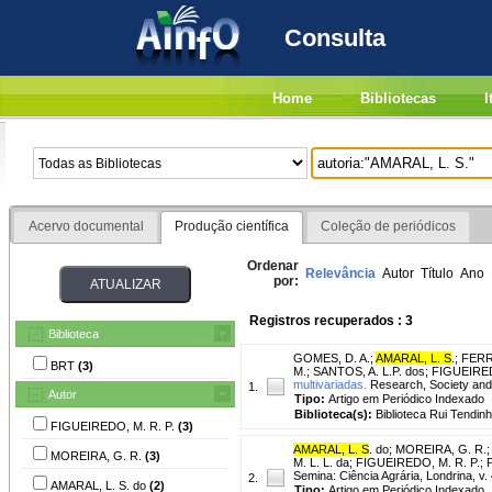
Consulta
Home
Bibliotecas
I
Acervo documental
Produção científica
Coleção de periódicos
Ordenar
Relevância
Autor
Título
Ano
por:
Registros recuperados : 3
Biblioteca
GOMES, D. A.
;
AMARAL, L. S
.
;
FERRE
BRT
(3)
M.
;
SANTOS, A. L.P. dos
;
FIGUEIRED
multivariadas.
Research, Society and 
1.
Autor
Tipo:
Artigo em Periódico Indexado
Biblioteca(s):
Biblioteca Rui Tendinh
FIGUEIREDO, M. R. P.
(3)
AMARAL, L. S
. do
;
MOREIRA, G. R.
MOREIRA, G. R.
(3)
M. L. L. da
;
FIGUEIREDO, M. R. P.
;
Semina: Ciência Agrária, Londrina, v.
2.
AMARAL, L. S. do
(2)
Tipo:
Artigo em Periódico Indexado