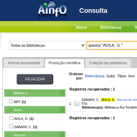
Consulta
Home
Bibliotecas
I
Acervo documental
Produção científica
Coleção de periódicos
Ordenar
Relevância
Autor
Título
Ano
por:
Registros recuperados : 1
Biblioteca
SABAINI, C.
;
AVILA, G
.
Manual de dete
BRT
(1)
57p.
1.
Biblioteca(s):
Biblioteca Rui Tendinh
Autor
Registros recuperados : 1
AVILA, G.
(1)
SABAINI, C.
(1)
Assunto