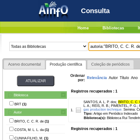
Consulta
Home
Bibliotecas
I
Acervo documental
Produção científica
Coleção de periódicos
Ordenar
Relevância
Autor
Título
Ano
por:
Registros recuperados : 1
Biblioteca
SANTOS, A. L. P. dos
;
BRITO, C. C. 
BRT
(1)
L. A.
;
REIS, R. B.
;
PIMENTEL, P. G.
;
gas production technique.
Semina: Ciê
1.
Autor
Tipo:
Artigo em Periódico Indexado
Biblioteca(s):
Biblioteca Rui Tendinh
BRITO, C. C. R. de
(1)
Registros recuperados : 1
COSTA, M. L. L. da
(1)
CUNHA FILHO, M.
(1)