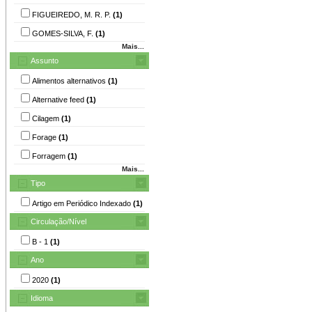
FIGUEIREDO, M. R. P.
(1)
GOMES-SILVA, F.
(1)
Mais...
Assunto
Alimentos alternativos
(1)
Alternative feed
(1)
Cilagem
(1)
Forage
(1)
Forragem
(1)
Mais...
Tipo
Artigo em Periódico Indexado
(1)
Circulação/Nível
B - 1
(1)
Ano
2020
(1)
Idioma