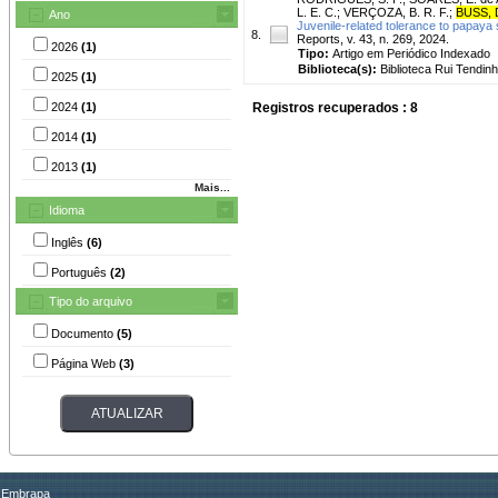
L. E. C.
;
VERÇOZA, B. R. F.
;
BUSS, 
Ano
Juvenile-related tolerance to papaya 
8.
Reports, v. 43, n. 269, 2024.
2026
(1)
Tipo:
Artigo em Periódico Indexado
Biblioteca(s):
Biblioteca Rui Tendinh
2025
(1)
2024
(1)
Registros recuperados : 8
2014
(1)
2013
(1)
Mais...
Idioma
Inglês
(6)
Português
(2)
Tipo do arquivo
Documento
(5)
Página Web
(3)
Embrapa