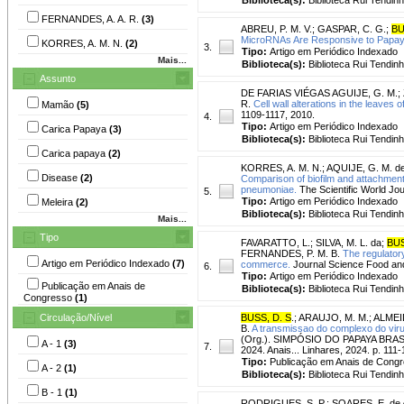
FERNANDES, A. A. R.
(3)
ABREU, P. M. V.
;
GASPAR, C. G.
;
BU
MicroRNAs Are Responsive to Papaya 
KORRES, A. M. N.
(2)
3.
Tipo:
Artigo em Periódico Indexado
Mais...
Biblioteca(s):
Biblioteca Rui Tendinh
Assunto
DE FARIAS VIÉGAS AGUIJE, G. M.
;
R.
Cell wall alterations in the leaves 
Mamão
(5)
1109-1117, 2010.
4.
Tipo:
Artigo em Periódico Indexado
Carica Papaya
(3)
Biblioteca(s):
Biblioteca Rui Tendinh
Carica papaya
(2)
KORRES, A. M. N.
;
AQUIJE, G. M. de
Disease
(2)
Comparison of biofilm and attachment
pneumoniae.
The Scientific World Jour
5.
Tipo:
Artigo em Periódico Indexado
Meleira
(2)
Biblioteca(s):
Biblioteca Rui Tendinh
Mais...
Tipo
FAVARATTO, L.
;
SILVA, M. L. da
;
BUS
FERNANDES, P. M. B.
The regulator
Artigo em Periódico Indexado
(7)
commerce.
Journal Science Food and
6.
Tipo:
Artigo em Periódico Indexado
Publicação em Anais de
Biblioteca(s):
Biblioteca Rui Tendinh
Congresso
(1)
Circulação/Nível
BUSS, D. S
.
;
ARAUJO, M. M.
;
ALMEID
B.
A transmissao do complexo do vir
(Org.). SIMPÓSIO DO PAPAYA BRASILEI
A - 1
(3)
7.
2024. Anais... Linhares, 2024. p. 111-
Tipo:
Publicação em Anais de Cong
A - 2
(1)
Biblioteca(s):
Biblioteca Rui Tendinh
B - 1
(1)
RODRIGUES, S. P.
;
SOARES, E. de 