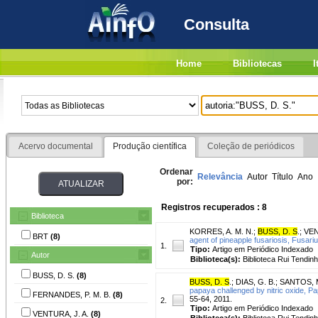
Consulta
Home
Bibliotecas
I
Acervo documental
Produção científica
Coleção de periódicos
Ordenar
Relevância
Autor
Título
Ano
por:
Registros recuperados : 8
Biblioteca
KORRES, A. M. N.
;
BUSS, D. S
.
;
VEN
BRT
(8)
agent of pineapple fusariosis, Fusari
1.
Tipo:
Artigo em Periódico Indexado
Autor
Biblioteca(s):
Biblioteca Rui Tendinh
BUSS, D. S.
(8)
BUSS, D. S
.
;
DIAS, G. B.
;
SANTOS, M
papaya challenged by nitric oxide, 
FERNANDES, P. M. B.
(8)
55-64, 2011.
2.
Tipo:
Artigo em Periódico Indexado
VENTURA, J. A.
(8)
Biblioteca(s):
Biblioteca Rui Tendinh