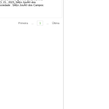
21., 2023, SÃ£o JosÃ© dos
 sociedade . SÃ£o JosÃ© dos Campos:
Primeira
...
1
...
Última