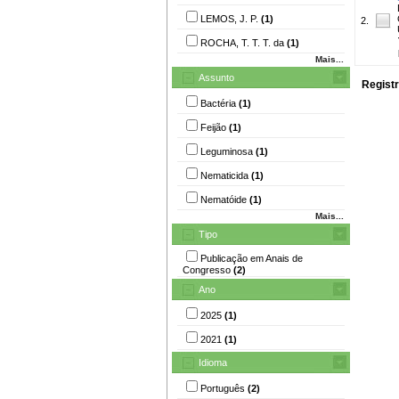
LEMOS, J. P.
(1)
2.
ROCHA, T. T. T. da
(1)
Mais...
Assunto
Registr
Bactéria
(1)
Feijão
(1)
Leguminosa
(1)
Nematicida
(1)
Nematóide
(1)
Mais...
Tipo
Publicação em Anais de
Congresso
(2)
Ano
2025
(1)
2021
(1)
Idioma
Português
(2)