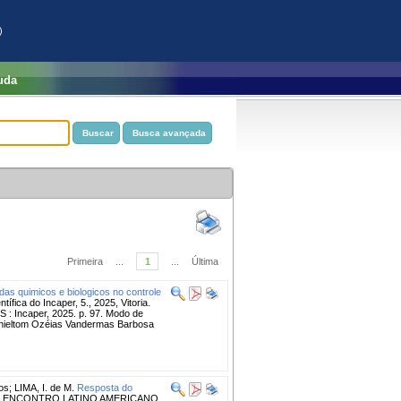
)
uda
Primeira
...
1
...
Última
idas quimicos e biologicos no controle
ica do Incaper, 5., 2025, Vitoria.
ES : Incaper, 2025. p. 97. Modo de
Danieltom Ozéias Vandermas Barbosa
os
;
LIMA, I. de M.
Resposta do
: ENCONTRO LATINO AMERICANO