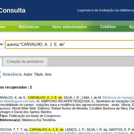
Consulta
Logomarca da Instituição (ou biblioteca
me
Bibliotecas
Itens selecionados
Créditos
Aj
Coleção de periódicos
r
Relevância
Autor
Título
Ano
:
os recuperados : 2
ARAUJO, K. de S.
;
CARVALHO, A. J. E. de
;
SILVA, I. R.
;
LIMA, I. de M.
Eficiência de nematic
de Meloidogyne inornata.
In: SIMPOSIO INCAPER PESQUISA, 5., Seminário de Iniciação Científ
Inovabilidade no campo : soluções para a resiliência dos agroecossistemas : anais. Vitoria, 
acesso: World Wide Web. Editores: Rafael Nunes de Almeida, Coralline Barbosa da Silva, 
Vinagre e David dos Santos Martins.
Tipo:
Publicação em Anais de Congresso
Biblioteca(s):
Biblioteca Rui Tendinha.
ROCHA, T. T. T. da
;
CARVALHO, A. J. E. de
;
LEMOS, J. P.
;
SILVA, I. R. da
;
SANTOS, E. P. d
sistema radicular do feijoeiro-comum Ã inoculaÃ§Ã£o alternativa com estirpes rizobianas.
In