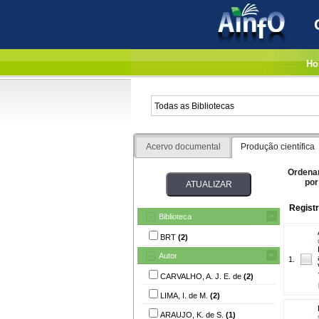
Ho
Acervo documental
Produção científica
Ordena
por
Registr
Biblioteca
BRT
(2)
Autor
1.
CARVALHO, A. J. E. de
(2)
LIMA, I. de M.
(2)
ARAUJO, K. de S.
(1)