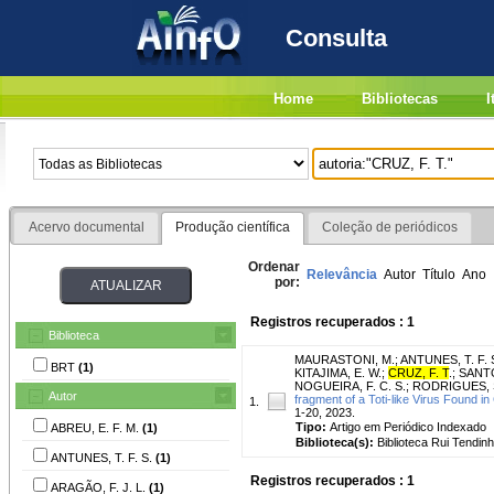
Consulta
Home
Bibliotecas
I
Acervo documental
Produção científica
Coleção de periódicos
Ordenar
Relevância
Autor
Título
Ano
por:
Registros recuperados : 1
Biblioteca
MAURASTONI, M.
;
ANTUNES, T. F. 
BRT
(1)
KITAJIMA, E. W.
;
CRUZ, F. T
.
;
SANTO
NOGUEIRA, F. C. S.
;
RODRIGUES, S
Autor
fragment of a Toti-like Virus Found i
1.
1-20, 2023.
Tipo:
Artigo em Periódico Indexado
ABREU, E. F. M.
(1)
Biblioteca(s):
Biblioteca Rui Tendinh
ANTUNES, T. F. S.
(1)
Registros recuperados : 1
ARAGÃO, F. J. L.
(1)