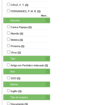
CRUZ, F. T.
(1)
FERNANDES, P. M. B.
(1)
Mais...
Assunto
Carica Papaya
(1)
Mamão
(1)
Meleira
(1)
Proteína
(1)
Vírus
(1)
Tipo
Artigo em Periódico Indexado
(1)
Ano
2023
(1)
Idioma
Inglês
(1)
Tipo do arquivo
Documento
(1)