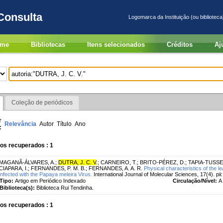
Consulta
Logomarca da Instituição (ou biblioteca
me
Bibliotecas
Itens selecionados
Créditos
Aj
Coleção de periódicos
r
Relevância
Autor
Título
Ano
:
os recuperados : 1
MAGANÃ-ÁLVARES, A.
;
DUTRA, J. C. V
.
;
CARNEIRO, T.
;
BRITO-PÉREZ, D.
;
TAPIA-TUSSEL
CIAPARA, I.
;
FERNANDES, P. M. B.
;
FERNANDES, A. A. R.
Physical characteristics of the l
infected with the Papaya meleira Virus.
International Journal of Molecular Sciences, 17(4). pii:
Tipo:
Artigo em Periódico Indexado
Circulação/Nível:
A 
Biblioteca(s):
Biblioteca Rui Tendinha.
os recuperados : 1