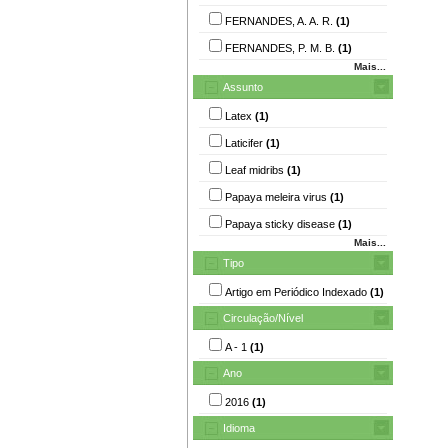
FERNANDES, A. A. R.
(1)
FERNANDES, P. M. B.
(1)
Mais...
Assunto
Latex
(1)
Laticifer
(1)
Leaf midribs
(1)
Papaya meleira virus
(1)
Papaya sticky disease
(1)
Mais...
Tipo
Artigo em Periódico Indexado
(1)
Circulação/Nível
A - 1
(1)
Ano
2016
(1)
Idioma