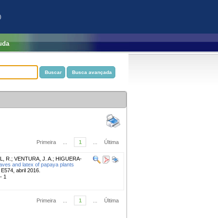
)
uda
Primeira
...
1
...
Última
, R.
;
VENTURA, J. A.
;
HIGUERA-
eaves and latex of papaya plants
 E574, abril 2016.
- 1
Primeira
...
1
...
Última