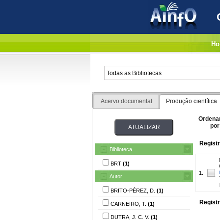
Ho
Acervo documental
Produção científica
Ordena
por
Registr
Biblioteca
BRT
(1)
1.
Autor
BRITO-PÉREZ, D.
(1)
Registr
CARNEIRO, T.
(1)
DUTRA, J. C. V.
(1)