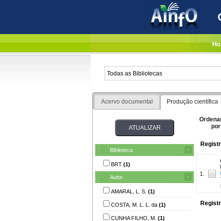
Ho
Acervo documental
Produção científica
Ordena
por
Registr
Biblioteca
BRT
(1)
1.
Autor
AMARAL, L. S.
(1)
Registr
COSTA, M. L. L. da
(1)
CUNHA FILHO, M.
(1)