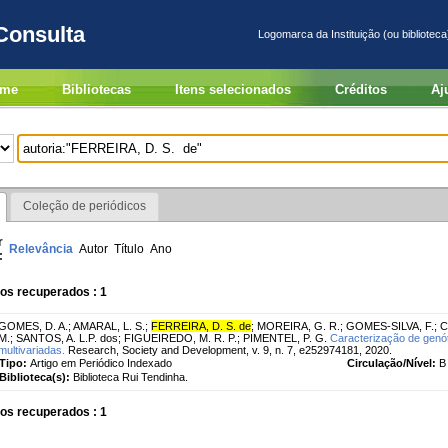
Consulta
Logomarca da Instituição (ou biblioteca
me
Bibliotecas
Itens selecionados
Créditos
Aj
Coleção de periódicos
r
Relevância
Autor
Título
Ano
:
os recuperados : 1
GOMES, D. A.
;
AMARAL, L. S.
;
FERREIRA, D. S. de
;
MOREIRA, G. R.
;
GOMES-SILVA, F.
;
C
M.
;
SANTOS, A. L.P. dos
;
FIGUEIREDO, M. R. P.
;
PIMENTEL, P. G.
Caracterização de genó
multivariadas.
Research, Society and Development, v. 9, n. 7, e252974181, 2020.
Tipo:
Artigo em Periódico Indexado
Circulação/Nível:
B
Biblioteca(s):
Biblioteca Rui Tendinha.
os recuperados : 1