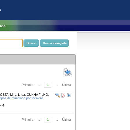
)
uda
Primeira
...
1
...
Última
OSTA, M. L. L. da
;
CUNHA FILHO,
tipos de mandioca por técnicas
 - 4
Primeira
...
1
...
Última