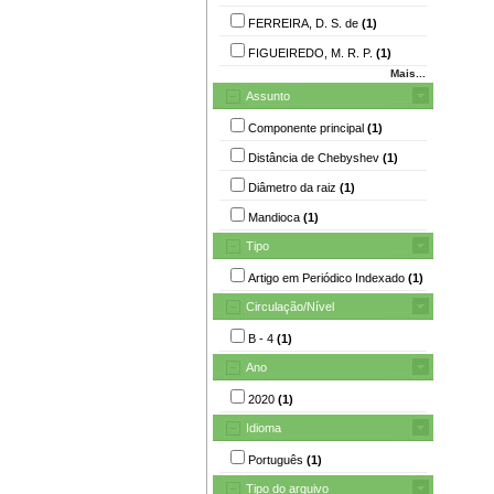
FERREIRA, D. S. de
(1)
FIGUEIREDO, M. R. P.
(1)
Mais...
Assunto
Componente principal
(1)
Distância de Chebyshev
(1)
Diâmetro da raiz
(1)
Mandioca
(1)
Tipo
Artigo em Periódico Indexado
(1)
Circulação/Nível
B - 4
(1)
Ano
2020
(1)
Idioma
Português
(1)
Tipo do arquivo