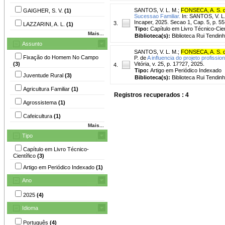
SANTOS, V. L. M.
;
FONSECA, A. S. 
GAIGHER, S. V.
(1)
Sucessao Familiar.
In: SANTOS, V. L. 
Incaper, 2025. Secao 1, Cap. 5, p. 5
3.
LAZZARINI, A. L.
(1)
Tipo:
Capítulo em Livro Técnico-Cien
Mais...
Biblioteca(s):
Biblioteca Rui Tendinh
Assunto
SANTOS, V. L. M.
;
FONSECA, A. S. 
Fixação do Homem No Campo
P. de
A influencia do projeto profiss
(3)
Vitória, v. 25, p. 17?27, 2025.
4.
Tipo:
Artigo em Periódico Indexado
Juventude Rural
(3)
Biblioteca(s):
Biblioteca Rui Tendinh
Agricultura Familiar
(1)
Registros recuperados : 4
Agrossistema
(1)
Cafeicultura
(1)
Mais...
Tipo
Capítulo em Livro Técnico-
Científico
(3)
Artigo em Periódico Indexado
(1)
Ano
2025
(4)
Idioma
Português
(4)