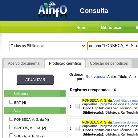
Consulta
Home
Bibliotecas
I
Acervo documental
Produção científica
Coleção de periódicos
Ordenar
Relevância
Autor
Título
Ano
por:
Registros recuperados : 4
Biblioteca
FONSECA, A. S. da
A colheita da mu
BRT
(4)
capixabas : projetos de vida e sucessã
1.
Tipo:
Capítulo em Livro Técnico-Cien
Autor
Biblioteca(s):
Biblioteca Rui Tendinh
FONSECA, A. S. da
(4)
FONSECA, A. S. da
A menina do agr
capixabas : projetos de vida e sucessã
SANTOS, V. L. M.
(2)
2.
Tipo:
Capítulo em Livro Técnico-Cien
Biblioteca(s):
Biblioteca Rui Tendinh
SOUZA, R. P. de
(2)