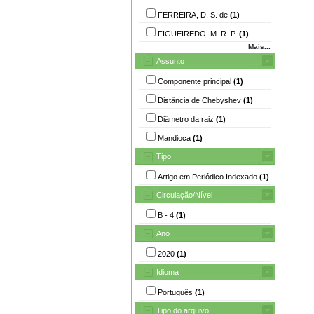
FERREIRA, D. S. de
(1)
FIGUEIREDO, M. R. P.
(1)
Mais...
Assunto
Componente principal
(1)
Distância de Chebyshev
(1)
Diâmetro da raiz
(1)
Mandioca
(1)
Tipo
Artigo em Periódico Indexado
(1)
Circulação/Nível
B - 4
(1)
Ano
2020
(1)
Idioma
Português
(1)
Tipo do arquivo