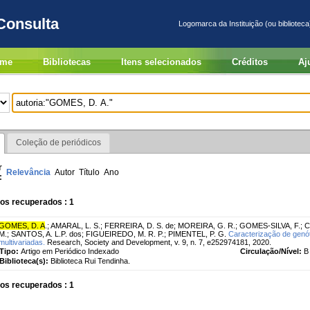
Consulta
Logomarca da Instituição (ou biblioteca
me
Bibliotecas
Itens selecionados
Créditos
Aj
Coleção de periódicos
r
Relevância
Autor
Título
Ano
:
os recuperados : 1
GOMES, D. A
.
;
AMARAL, L. S.
;
FERREIRA, D. S. de
;
MOREIRA, G. R.
;
GOMES-SILVA, F.
;
C
M.
;
SANTOS, A. L.P. dos
;
FIGUEIREDO, M. R. P.
;
PIMENTEL, P. G.
Caracterização de genó
multivariadas.
Research, Society and Development, v. 9, n. 7, e252974181, 2020.
Tipo:
Artigo em Periódico Indexado
Circulação/Nível:
B
Biblioteca(s):
Biblioteca Rui Tendinha.
os recuperados : 1