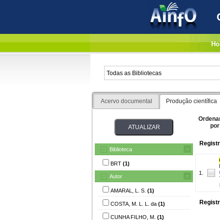
Ho
Acervo documental
Produção científica
Ordena
por
Registr
Biblioteca
BRT
(1)
1.
Autor
AMARAL, L. S.
(1)
Registr
COSTA, M. L. L. da
(1)
CUNHA FILHO, M.
(1)