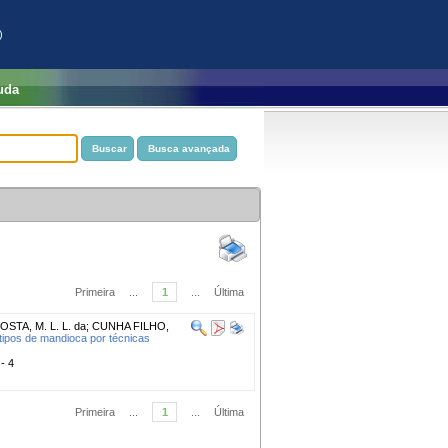
)
uda
Primeira
...
1
...
Última
OSTA, M. L. L. da
;
CUNHA FILHO,
tipos de mandioca por técnicas
 - 4
Primeira
...
1
...
Última