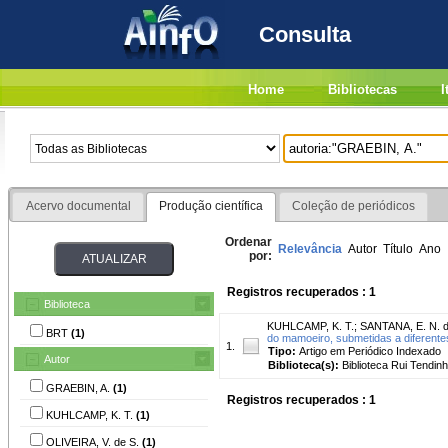
Consulta
Home
Bibliotecas
I
Acervo documental
Produção científica
Coleção de periódicos
Ordenar
Relevância
Autor
Título
Ano
por:
Registros recuperados : 1
Biblioteca
KUHLCAMP, K. T.
;
SANTANA, E. N. d
BRT
(1)
do mamoeiro, submetidas a diferentes
1.
Tipo:
Artigo em Periódico Indexado
Autor
Biblioteca(s):
Biblioteca Rui Tendinh
GRAEBIN, A.
(1)
Registros recuperados : 1
KUHLCAMP, K. T.
(1)
OLIVEIRA, V. de S.
(1)