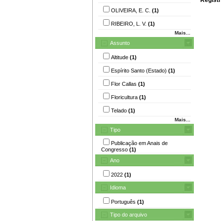
OLIVEIRA, E. C.
(1)
RIBEIRO, L. V.
(1)
Mais...
Assunto
Altitude
(1)
Espírito Santo (Estado)
(1)
Flor Callas
(1)
Floricultura
(1)
Telado
(1)
Mais...
Tipo
Publicação em Anais de
Congresso
(1)
Ano
2022
(1)
Idioma
Português
(1)
Tipo do arquivo