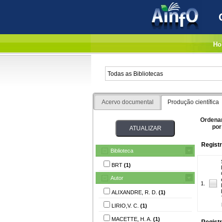
Ho
Acervo documental
Produção científica
Ordena
por
Registr
Biblioteca
BRT
(1)
Autor
1.
ALIXANDRE, R. D.
(1)
LIRIO,V. C.
(1)
MACETTE, H. A.
(1)
Registr