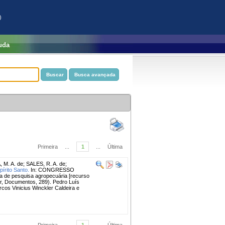
)
uda
Primeira
...
1
...
Última
 M. A. de
;
SALES, R. A. de
;
írito Santo.
In: CONGRESSO
 de pesquisa agropecuária [recurso
per, Documentos, 289). Pedro Luís
rcos Vinicius Winckler Caldeira e
Primeira
...
1
...
Última