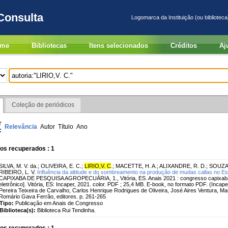
Consulta
Logomarca da Instituição (ou biblioteca
me
Bibliotecas
Itens selecionados
Créditos
Aj
Coleção de periódicos
r
Relevância
Autor
Título
Ano
:
os recuperados : 1
SILVA, M. V. da.
;
OLIVEIRA, E. C.
;
LIRIO,V. C
.
;
MACETTE, H. A.
;
ALIXANDRE, R. D.
;
SOUZA,
RIBEIRO, L. V.
Influência da altitude e do sombreamento na produção de mudas callas no Esp
CAPIXABA DE PESQUISA AGROPECUÁRIA, 1., Vitória, ES. Anais 2021 : congresso capixaba
eletrônico]. Vitória, ES: Incaper, 2021. color. PDF ; 25,4 MB. E-book, no formato PDF. (Inca
Pereira Teixeira de Carvalho, Carlos Henrique Rodrigues de Oliveira, José Aires Ventura, Ma
Romário Gava Ferrão, editores. p. 261-265
Tipo:
Publicação em Anais de Congresso
Biblioteca(s):
Biblioteca Rui Tendinha.
os recuperados : 1