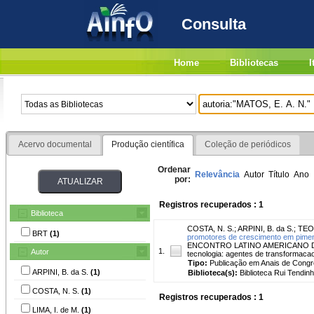
Consulta
Home
Bibliotecas
I
Acervo documental
Produção científica
Coleção de periódicos
Ordenar
Relevância
Autor
Título
Ano
por:
Registros recuperados : 1
Biblioteca
COSTA, N. S.
;
ARPINI, B. da S.
;
TEO
BRT
(1)
promotores de crescimento em pimen
ENCONTRO LATINO AMERICANO DE P
1.
Autor
tecnologia: agentes de transformac
Tipo:
Publicação em Anais de Cong
ARPINI, B. da S.
(1)
Biblioteca(s):
Biblioteca Rui Tendinh
COSTA, N. S.
(1)
Registros recuperados : 1
LIMA, I. de M.
(1)