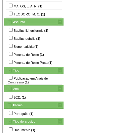
MATOS, E. A. N.
(1)
TEODORO, M. C.
(1)
Assunto
Bacillus licheniformis
(1)
Bacillus subtilis
(1)
Bionematicida
(1)
Pimenta do Reino
(1)
Pimenta do Reino Preta
(1)
Tipo
Publicação em Anais de
Congresso
(1)
Ano
2021
(1)
Idioma
Português
(1)
Tipo do arquivo
Documento
(1)