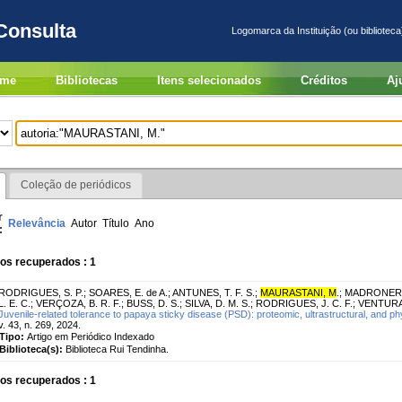
Consulta
Logomarca da Instituição (ou biblioteca
me
Bibliotecas
Itens selecionados
Créditos
Aj
Coleção de periódicos
r
Relevância
Autor
Título
Ano
:
os recuperados : 1
RODRIGUES, S. P.
;
SOARES, E. de A.
;
ANTUNES, T. F. S.
;
MAURASTANI, M
.
;
MADRONERO,
L. E. C.
;
VERÇOZA, B. R. F.
;
BUSS, D. S.
;
SILVA, D. M. S.
;
RODRIGUES, J. C. F.
;
VENTURA,
Juvenile-related tolerance to papaya sticky disease (PSD): proteomic, ultrastructural, and ph
v. 43, n. 269, 2024.
Tipo:
Artigo em Periódico Indexado
Biblioteca(s):
Biblioteca Rui Tendinha.
os recuperados : 1