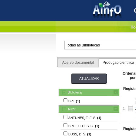
Ho
Acervo documental
Produção científica
Ordena
por
Registr
Biblioteca
BRT
(1)
1.
Autor
ANTUNES, T. F. S.
(1)
BROETTO, S. G.
(1)
Registr
BUSS, D. S.
(1)