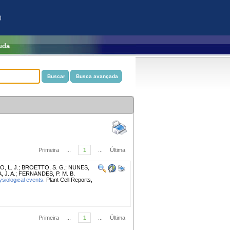
)
uda
Primeira
...
1
...
Última
 L. J.
;
BROETTO, S. G.
;
NUNES,
 J. A.
;
FERNANDES, P. M. B.
ysiological events.
Plant Cell Reports,
Primeira
...
1
...
Última