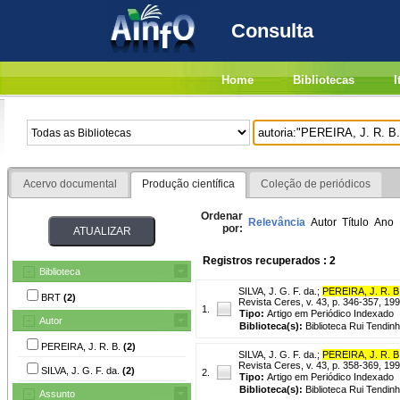
Consulta
Home
Bibliotecas
I
Acervo documental
Produção científica
Coleção de periódicos
Ordenar
Relevância
Autor
Título
Ano
por:
Registros recuperados : 2
Biblioteca
SILVA, J. G. F. da.
;
PEREIRA, J. R. B
BRT
(2)
Revista Ceres, v. 43, p. 346-357, 199
1.
Tipo:
Artigo em Periódico Indexado
Autor
Biblioteca(s):
Biblioteca Rui Tendinh
PEREIRA, J. R. B.
(2)
SILVA, J. G. F. da.
;
PEREIRA, J. R. B
Revista Ceres, v. 43, p. 358-369, 199
SILVA, J. G. F. da.
(2)
2.
Tipo:
Artigo em Periódico Indexado
Biblioteca(s):
Biblioteca Rui Tendinh
Assunto