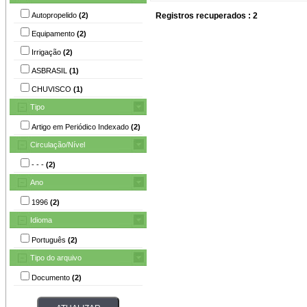
Autopropelido
(2)
Registros recuperados : 2
Equipamento
(2)
Irrigação
(2)
ASBRASIL
(1)
CHUVISCO
(1)
Tipo
Artigo em Periódico Indexado
(2)
Circulação/Nível
- - -
(2)
Ano
1996
(2)
Idioma
Português
(2)
Tipo do arquivo
Documento
(2)