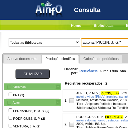
Consulta
Home
Bibliotecas
I
Acervo documental
Produção científica
Coleção de periódicos
Ordenar
Relevância
Autor
Título
Ano
por:
Registros recuperados : 2
Biblioteca
ABREU, P. M. V.
;
PICCIN, J. G
.
;
ROD
BRT
(2)
meleira virus (PMeV) from leaf sampl
Methods, Amsterdam-Holanda, v. 180,
1.
Autor
Tipo:
Artigo em Periódico Indexado
Biblioteca(s):
Biblioteca Rui Tendinh
FERNANDES, P. M. B.
(2)
RODRIGUES, S. P.
;
PICCIN, J. G
. Z.
RODRIGUES, S. P.
(2)
meleira do mamoeiro : estudos reali
2009, Vitória, ES. 6 p.
2.
VENTURA, J. A.
(2)
Tipo:
Publicação em Anais de Cong