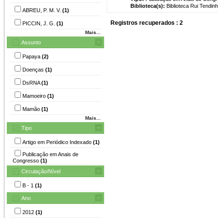
Biblioteca(s):
Biblioteca Rui Tendinh
ABREU, P. M. V.
(1)
Registros recuperados : 2
PICCIN, J. G.
(1)
Mais...
Assunto
Papaya
(2)
Doenças
(1)
DsRNA
(1)
Mamoeiro
(1)
Mamão
(1)
Mais...
Tipo
Artigo em Periódico Indexado
(1)
Publicação em Anais de
Congresso
(1)
Circulação/Nível
B - 1
(1)
Ano
2012
(1)