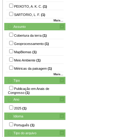
PEIXOTO, A. K. C.
(1)
SARTORIO, L. F.
(1)
Mais...
Assunto
Cobertura da terra
(1)
Geoprocessamento
(1)
MapBiomas
(1)
Meio Ambiente
(1)
Métricas da paisagem
(1)
Mais...
Tipo
Publicação em Anais de
Congresso
(1)
Ano
2025
(1)
Idioma
Português
(1)
Tipo do arquivo