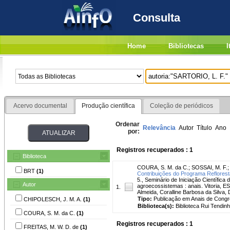
Consulta
Home
Bibliotecas
I
Acervo documental
Produção científica
Coleção de periódicos
Ordenar
Relevância
Autor
Título
Ano
por:
Registros recuperados : 1
Biblioteca
COURA, S. M. da C.
;
SOSSAI, M. F.
BRT
(1)
Contribuições do Programa Reflorest
5., Seminário de Iniciação Científica 
Autor
agroecossistemas : anais. Vitoria, E
1.
Almeida, Coralline Barbosa da Silva
Tipo:
Publicação em Anais de Cong
CHIPOLESCH, J. M. A.
(1)
Biblioteca(s):
Biblioteca Rui Tendinh
COURA, S. M. da C.
(1)
Registros recuperados : 1
FREITAS, M. W. D. de
(1)