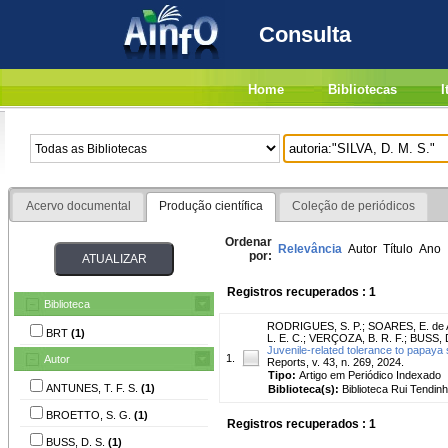
Consulta
Home
Bibliotecas
I
Acervo documental
Produção científica
Coleção de periódicos
Ordenar
Relevância
Autor
Título
Ano
por:
Registros recuperados : 1
Biblioteca
RODRIGUES, S. P.
;
SOARES, E. de 
BRT
(1)
L. E. C.
;
VERÇOZA, B. R. F.
;
BUSS, D
Juvenile-related tolerance to papaya 
1.
Autor
Reports, v. 43, n. 269, 2024.
Tipo:
Artigo em Periódico Indexado
ANTUNES, T. F. S.
(1)
Biblioteca(s):
Biblioteca Rui Tendinh
BROETTO, S. G.
(1)
Registros recuperados : 1
BUSS, D. S.
(1)