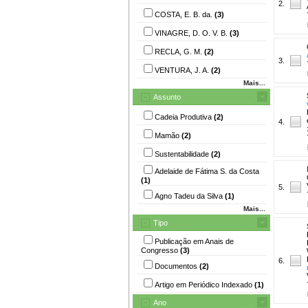
2.
COSTA, E. B. da.
(3)
VINAGRE, D. O. V. B.
(3)
RECLA, G. M.
(2)
3.
VENTURA, J. A.
(2)
Mais...
Assunto
Cadeia Produtiva
(2)
4.
Mamão
(2)
Sustentabilidade
(2)
Adelaide de Fátima S. da Costa
(1)
5.
Agno Tadeu da Silva
(1)
Mais...
Tipo
Publicação em Anais de
Congresso
(3)
6.
Documentos
(2)
Artigo em Periódico Indexado
(1)
Ano