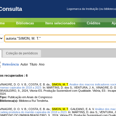
Consulta
Logomarca da Instituição (ou biblioteca
me
Bibliotecas
Itens selecionados
Créditos
Aj
Coleção de periódicos
r
Relevância
Autor
Título
Ano
:
os recuperados : 6
VINAGRE, D. O. V. B.
;
COSTA, E. B. da.
;
SIMON, M. T
.
Analise dos macros indicadores soc
mamao capixaba de 2018 a 2023.
In: MARTINS, D. dos S.; VENTURA, J. A.; VINAGRE, D. O
BRASILEIRO, 9., 2024, Vitoria-ES. Produção Sustentável com Qualidade. Vitória, ES : Incaper
2024.
Tipo:
Publicação em Anais de Congresso
Biblioteca(s):
Biblioteca Rui Tendinha.
VINAGRE, D. O. V. B.
;
COSTA, E. B. da.
;
SIMON, M. T
.
;
GALEANO, E. A. V.
Análise dos mac
cadeia produtiva do mamão capixaba de 2018 a 2023.
In: MARTINS, D. dos S.; VENTURA, J. 
SIMPÓSIO DO PAPAYA BRASILEIRO, 9., 2024, Vitória-ES. Produção Sustentável com Qualidade