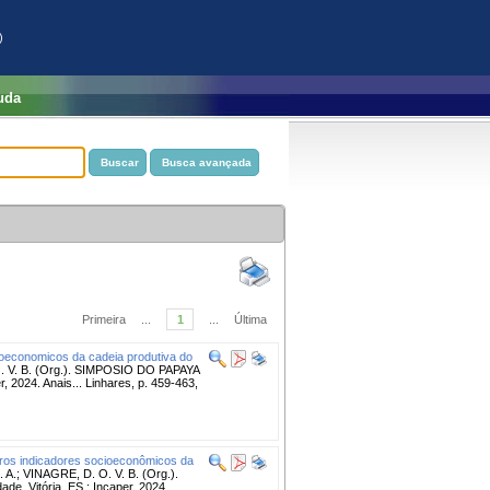
)
uda
Primeira
...
1
...
Última
ioeconomicos da cadeia produtiva do
. V. B. (Org.). SIMPOSIO DO PAPAYA
, 2024. Anais... Linhares, p. 459-463,
ros indicadores socioeconômicos da
A.; VINAGRE, D. O. V. B. (Org.).
. Vitória, ES : Incaper, 2024.