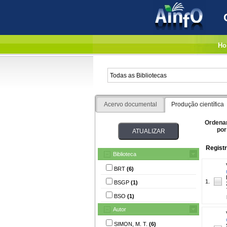
Ho
Acervo documental
Produção científica
Ordena
por
Registr
Biblioteca
BRT
(6)
1.
BSGP
(1)
BSO
(1)
Autor
SIMON, M. T.
(6)