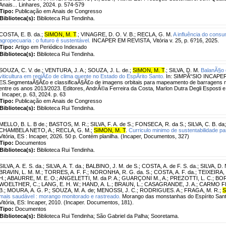
Anais... Linhares, 2024. p. 574-579
Tipo:
Publicação em Anais de Congresso
Biblioteca(s):
Biblioteca Rui Tendinha.
COSTA, E. B. da.
;
SIMON, M. T
.
;
VINAGRE, D. O. V. B.
;
RECLA, G. M.
A influência do cons
agropecuaria : o futuro é sustentável.
INCAPER EM REVISTA, Vitória v. 25, p. 6?16, 2025.
Tipo:
Artigo em Periódico Indexado
Biblioteca(s):
Biblioteca Rui Tendinha.
SOUZA, C. V. de.
;
VENTURA, J. A.
;
SOUZA, J. L. de.
;
SIMON, M. T
.
;
SILVA, D. M.
BalanÃ§o 
viticultura em regiÃ£o de clima quente no Estado do EspÃ­rito Santo.
In: SIMPÃ“SIO INCAPER 
ES.SegmentaÃ§Ã£o e classificaÃ§Ã£o de imagens orbitais para mapeamento de barragens no
entre os anos 2013/2023. Editores, AndrÃ©a Ferreira da Costa, Marlon Dutra Degli Esposti e
: Incaper, p. 63, 2024. p. 63
Tipo:
Publicação em Anais de Congresso
Biblioteca(s):
Biblioteca Rui Tendinha.
MELLO, B. L. B de.
;
BASTOS, M. R.
;
SILVA, F. A. de S.
;
FONSECA, R. da S.
;
SILVA, C. B. da
CHAMBELA NETO, A.
;
RECLA, G. M.
;
SIMON, M. T
.
Curriculo minimo de sustentabilidade par
Vitória, ES : Incaper, 2026. 50 p. Contém planilha. (Incaper, Documentos, 327)
Tipo:
Documentos
Biblioteca(s):
Biblioteca Rui Tendinha.
SILVA, A. E. S. da.
;
SILVA, A. T. da.
;
BALBINO, J. M. de S.
;
COSTA, A. de F. S. da.
;
SILVA, D. 
BRAVIN, L. M. M.
;
TORRES, A. F. F.
;
NORONHA, R. G. da. S.
;
COSTA, A. F. da.
;
TEIXEIRA, 
H.
;
ABAURRE, M. E. O.
;
ANGELETTI, M. da P. A.
;
GUARÇONI M., A.
;
PREZOTTI, L. C.
;
BOR
WOELTHER, C.
;
LANG, E. H. W.
;
HAND, A. L.
;
BRAUN, L.
;
CASAGRANDE, J. A.
;
CARMO FIL
B.
;
MOURA, A. G. P.
;
SOUZA, M. A. de
;
MENOSSI, J. C.
;
RODRIGUES. A.
;
FRAGA, M. R.
;
S
mais saudável : morango monitorado e rastreado.
Morango das monstanhas do Espírito Santo
Vitória, ES: Incaper, 2010. (Incaper. Documentos, 181).
Tipo:
Documentos
Biblioteca(s):
Biblioteca Rui Tendinha; São Gabriel da Palha; Sooretama.