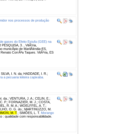
umidor nos processos de produção
de gases do Efeito Estufa (GEE) na
PESQUISA, 3. , VitÃ³ria,
 municÃ­pio de MarilÃ¢ndia-ES,
 Renato CorrÃªa Taques. VitÃ³ria, ES
;
SILVA, I. N. da
;
HADDADE, I. R.
;
a a pecuaria leiteira capixaba.
N. da.
;
VENTURA, J. A.
;
CELIN, E.
;
C. P.
;
FORNAZIER, M. J.
;
COSTA,
EL, R. M. A.
;
WOELFFEL, A. T.
;
HO, O. G. do.
;
MARTINUZZO, M.
IMON, M. T
.
;
SIMÕES, L. T.
Morango
 : qualidade com responsabilidade.