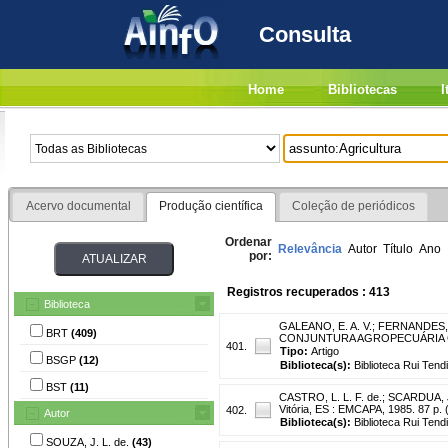
Consulta
Home
Bibliotecas
I
Acervo documental
Produção científica
Coleção de periódicos
Ordenar
Relevância
Autor
Título
Ano
por:
Registros recuperados : 413
Biblioteca
GALEANO, E. A. V.
;
FERNANDES, M
BRT
(409)
CONJUNTURA AGROPECUÁRIA CAPIXAB
401.
Tipo:
Artigo
BSGP
(12)
Biblioteca(s):
Biblioteca Rui Tend
BST
(11)
CASTRO, L. L. F. de.
;
SCARDUA, J
Vitória, ES : EMCAPA, 1985. 87 p
402.
Autor
Biblioteca(s):
Biblioteca Rui Tend
SOUZA, J. L. de.
(43)