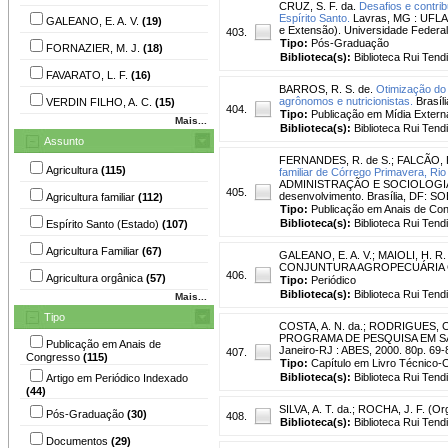
CRUZ, S. F. da.
Desafios e contr
Espírito Santo.
Lavras, MG : UFLA,
GALEANO, E. A. V.
(19)
e Extensão). Universidade Federal
403.
Tipo:
Pós-Graduação
FORNAZIER, M. J.
(18)
Biblioteca(s):
Biblioteca Rui Tend
FAVARATO, L. F.
(16)
BARROS, R. S. de.
Otimização do 
agrônomos e nutricionistas.
Brasíl
VERDIN FILHO, A. C.
(15)
404.
Tipo:
Publicação em Mídia Extern
Mais...
Biblioteca(s):
Biblioteca Rui Tend
Assunto
FERNANDES, R. de S.
;
FALCÃO, R
Agricultura
(115)
familiar de Córrego Primavera, Rio
ADMINISTRAÇÃO E SOCIOLOGIA RUR
405.
desenvolvimento. Brasília, DF: S
Agricultura familiar
(112)
Tipo:
Publicação em Anais de Co
Biblioteca(s):
Biblioteca Rui Tend
Espírito Santo (Estado)
(107)
Agricultura Familiar
(67)
GALEANO, E. A. V.
;
MAIOLI, H. R.
CONJUNTURA AGROPECUÁRIA CAPIXAB
406.
Agricultura orgânica
(57)
Tipo:
Periódico
Biblioteca(s):
Biblioteca Rui Tend
Mais...
Tipo
COSTA, A. N. da.
;
RODRIGUES, C
PROGRAMA DE PESQUISA EM SANEA
Publicação em Anais de
Janeiro-RJ : ABES, 2000. 80p. 69-80
407.
Congresso
(115)
Tipo:
Capítulo em Livro Técnico-Ci
Biblioteca(s):
Biblioteca Rui Tend
Artigo em Periódico Indexado
(44)
SILVA, A. T. da.
;
ROCHA, J. F. (Org
Pós-Graduação
(30)
408.
Biblioteca(s):
Biblioteca Rui Tend
Documentos
(29)