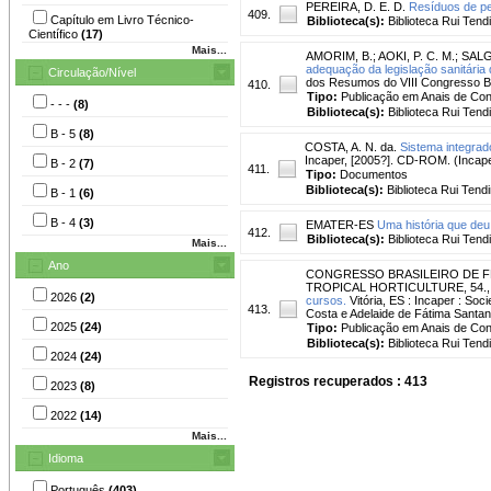
PEREIRA, D. E. D.
Resíduos de pe
409.
Capítulo em Livro Técnico-
Biblioteca(s):
Biblioteca Rui Tend
Científico
(17)
Mais...
AMORIM, B.
;
AOKI, P. C. M.
;
SALG
adequação da legislação sanitária 
Circulação/Nível
dos Resumos do VIII Congresso Bras
410.
Tipo:
Publicação em Anais de Co
- - -
(8)
Biblioteca(s):
Biblioteca Rui Tend
B - 5
(8)
COSTA, A. N. da.
Sistema integra
Incaper, [2005?]. CD-ROM. (Incape
B - 2
(7)
411.
Tipo:
Documentos
Biblioteca(s):
Biblioteca Rui Tend
B - 1
(6)
B - 4
(3)
EMATER-ES
Uma história que deu
412.
Biblioteca(s):
Biblioteca Rui Tend
Mais...
Ano
CONGRESSO BRASILEIRO DE FR
TROPICAL HORTICULTURE, 54., 20
2026
(2)
cursos.
Vitória, ES : Incaper : So
413.
Costa e Adelaide de Fátima Santan
2025
(24)
Tipo:
Publicação em Anais de Co
Biblioteca(s):
Biblioteca Rui Tend
2024
(24)
Registros recuperados : 413
2023
(8)
2022
(14)
Mais...
Idioma
Português
(403)