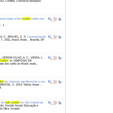
, Curitiba. Consórcio pesquisa
tional status of the
conilon
coffee tree
 - 1
A. C.
;
MIGUEL, G. S.
Caracterização
011, Araxá. Anais... Brasília, DF:
.
;
VERDIN FILHO, A. C.
;
VIEIRA, L.
Conilon
.
In: SIMPÓSIO DE
 dos cafés do Brasil: anais...
lon
em sistemas agroflorestais e seu
, 3., 2014, Vitória. Anais...
4.
s de
cafe
conilon
em São Gabriel da
ção: Gestão Social, Educação e
a Silva, Incaper.