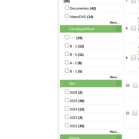
7.
(89)
Documentos
(42)
Video/DVD
(14)
Mais...
8.
Circulação/Nível
- - -
(16)
B - 1
(12)
B - 5
(11)
9.
A - 2
(8)
B - 2
(5)
Mais...
Ano
10.
2026
(2)
2025
(36)
2024
(12)
11.
2023
(3)
2022
(35)
Mais...
Idioma