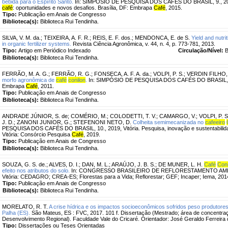
bebida para o Espírito Santo.
In: SIMPÓSIO DE PESQUISA DOS CAFÉS DO BRASIL, 9., 2015
café
: oportunidades e novos desafios. Brasília, DF: Embrapa
Café
, 2015.
Tipo:
Publicação em Anais de Congresso
Biblioteca(s):
Biblioteca Rui Tendinha.
SILVA, V. M. da.
;
TEIXEIRA, A. F. R.
;
REIS, E. F. dos.
;
MENDONCA, E. de S.
Yield and nutri
in organic fertilizer systems.
Revista Ciência Agronômica, v. 44, n. 4, p. 773-781, 2013.
Tipo:
Artigo em Periódico Indexado
Circulação/Nível:
B
Biblioteca(s):
Biblioteca Rui Tendinha.
FERRÃO, M. A. G.
;
FERRÃO, R. G.
;
FONSECA, A. F. A. da.
;
VOLPI, P. S.
;
VERDIN FILHO, 
morfo agronômica de
café
conilon
.
In: SIMPÓSIO DE PESQUISA DOS CAFÉS DO BRASIL, 7., 2
Embrapa
Café
, 2011.
Tipo:
Publicação em Anais de Congresso
Biblioteca(s):
Biblioteca Rui Tendinha.
ANDRADE JÚNIOR, S. de
;
COMÉRIO, M.
;
COLODETTI, T. V.
;
CAMARGO, V.
;
VOLPI, P. S
J. D.
;
ZANONI JUNIOR, G.
;
STEFENONI NETO, D.
Colheita semimecanizada no
cafeeiro
PESQUISA DOS CAFÉS DO BRASIL, 10., 2019, Vitória. Pesquisa, inovação e sustentabilidade
Vitória: Consórcio Pesquisa
Café
, 2019.
Tipo:
Publicação em Anais de Congresso
Biblioteca(s):
Biblioteca Rui Tendinha.
SOUZA, G. S. de.
;
ALVES, D. I.
;
DAN, M. L.
;
ARAÚJO, J. B. S.
;
DE MUNER, L. H.
Café
Coni
efeito nos atributos do solo.
In: CONGRESSO BRASILEIRO DE REFLORESTAMENTO AMBIENTAL
Vitória: CEDAGRO; CREA-ES; Florestas para a Vida; Reflorestar; GEF; Incaper; Iema, 201
Tipo:
Publicação em Anais de Congresso
Biblioteca(s):
Biblioteca Rui Tendinha.
MORELATO, R. T.
A crise hídrica e os impactos socioeconômicos sofridos peso produtore
Palha (ES).
São Mateus, ES : FVC, 2017. 101 f. Dissertação (Mestrado; área de concentra
Desenvolvimento Regional). Faculdade Vale do Cricaré. Orientador: José Geraldo Ferreira d
Tipo:
Dissertações ou Teses Orientadas