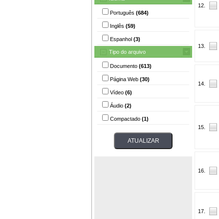
12.
Português
(684)
Inglês
(59)
Espanhol
(3)
13.
Tipo do arquivo
Documento
(613)
Página Web
(30)
14.
Vídeo
(6)
Áudio
(2)
Compactado
(1)
15.
16.
17.