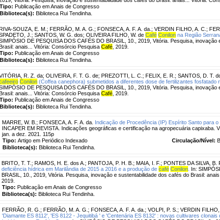
Tipo:
Publicação em Anais de Congresso
Biblioteca(s):
Biblioteca Rui Tendinha.
RIVA-SOUZA, E. M.
;
FERRÃO, M. A. G.
;
FONSECA, A. F. A. da.
;
VERDIN FILHO, A. C.
;
FER
SPADETO, J.
;
SANTOS, W. G. dos
;
OLIVEIRA FILHO, W. de
Café
Conilon
na Região Serrana
SIMPÓSIO DE PESQUISA DOS CAFÉS DO BRASIL, 10., 2019, Vitória. Pesquisa, inovação e s
Brasil: anais... Vitória: Consórcio Pesquisa
Café
, 2019.
Tipo:
Publicação em Anais de Congresso
Biblioteca(s):
Biblioteca Rui Tendinha.
VITÓRIA, R. Z. da
;
OLIVEIRA, F. T. G. de
;
PREZOTTI, L. C.
;
FELIX, E. R.
;
SANTOS, D. T. d
cafeeiro
Conilon
(Coffea canephora) submetidos a diferentes dose de fertilizantes fosfatado r
SIMPÓSIO DE PESQUISA DOS CAFÉS DO BRASIL, 10., 2019, Vitória. Pesquisa, inovação e s
Brasil: anais... Vitória: Consórcio Pesquisa
Café
, 2019.
Tipo:
Publicação em Anais de Congresso
Biblioteca(s):
Biblioteca Rui Tendinha.
MARRE, W. B.
;
FONSECA, A. F. A. da.
Indicação de Procedência (IP) Espírito Santo para o
INCAPER EM REVISTA. Indicações geográficas e certificação na agropecuária capixaba. Vitór
jan. a dez. 2021. 115p
Tipo:
Artigo em Periódico Indexado
Circulação/Nível:
B
Biblioteca(s):
Biblioteca Rui Tendinha.
BRITO, T. T.
;
RAMOS, H. E. dos A.
;
PANTOJA, P. H. B.
;
MAIA, I. F.
;
PONTES DA SILVA, B. 
deficiência hídrica em Marilândia de 2015 a 2016 e a produção de
café
Conilon
.
In: SIMPÓ
BRASIL, 10., 2019, Vitória. Pesquisa, inovação e sustentabilidade dos cafés do Brasil: anais
2019.
Tipo:
Publicação em Anais de Congresso
Biblioteca(s):
Biblioteca Rui Tendinha.
FERRÃO, R. G.
;
FERRÃO, M. A. G.
;
FONSECA, A. F. A. da.
;
VOLPI, P. S.
;
VERDIN FILHO, 
'Diamante ES 8112', 'ES 8122 - Jequitibá ' e 'Centenária ES 8132' : novas cultivares clonais