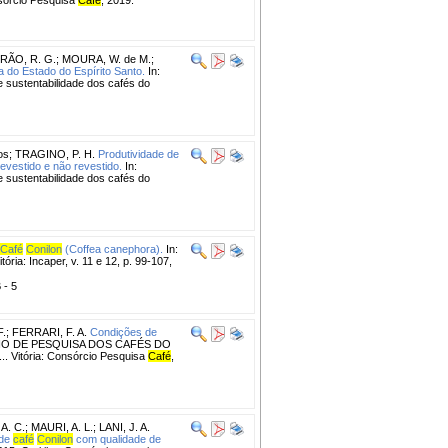
RÃO, R. G.
;
MOURA, W. de M.
;
 do Estado do Espírito Santo.
In:
ustentabilidade dos cafés do
os
;
TRAGINO, P. H.
Produtividade de
evestido e não revestido.
In:
ustentabilidade dos cafés do
Café
Conilon
(Coffea canephora).
In:
ia: Incaper, v. 11 e 12, p. 99-107,
 - 5
F.
;
FERRARI, F. A.
Condições de
SIO DE PESQUISA DOS CAFÉS DO
... Vitória: Consórcio Pesquisa
Café
,
A. C.
;
MAURI, A. L.
;
LANI, J. A.
 de
café
Conilon
com qualidade de