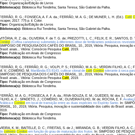
Tipo:
Organização/Edição de Livros
Biblioteca(s):
Biblioteca Rui Tendinha; Santa Teresa; São Gabriel da Palha.
FERRÃO, R. G.
;
FONSECA, A. F. A. da.
;
FERRÃO, M. A. G.
;
DE MUNER, L. H. (Ed.).
Café
C
Incaper, 2017. 775 p. il. Color.
Tipo:
Organização/Edição de Livros
Biblioteca(s):
Biblioteca Rui Tendinha; Santa Teresa; São Gabriel da Palha.
VITÓRIA, R. Z. da.
;
OLIVEIRA, F. de T. G. de
;
PREZOTTI, L. C.
;
FELIX, E. R.
;
SANTOS, D. T
Conilon
(Coffea canephora) submetido à diferentes dose de fertilizantes potássicos revestid
SIMPÓSIO DE PESQUISA DOS CAFÉS DO BRASIL, 10., 2019, Vitória. Pesquisa, inovação e s
Brasil: anais... Vitória: Consórcio Pesquisa
Café
, 2019.
Tipo:
Publicação em Anais de Congresso
Biblioteca(s):
Biblioteca Rui Tendinha.
FERRÃO, R. G.
;
FERRÃO, R. G.
;
VOLPI, P. S.
;
FERRÃO, M. A. G.
;
VERDIN FILHO, A. C.
;
F
M. V.
;
COMÉRIO, M.
Marilândia ES 8143, cultivar clonal de
café
Conilon
tolerante à seca par
SIMPÓSIO DE PESQUISA DOS CAFÉS DO BRASIL, 10., 2019, Vitória. Pesquisa, inovação e s
Brasil: anais... Vitória: Consórcio Pesquisa
Café
, 2019.
Tipo:
Publicação em Anais de Congresso
Biblioteca(s):
Biblioteca Rui Tendinha.
FERRÃO, M. A. G.
;
FONSECA, A. F. A. da.
;
RIVA-SOUZA, E. M.
;
GUEDES, W. dos S.
;
VOLPI,
FILHO, A. C.
;
SPADETO, J.
;
COMÉRIO, M.
;
OLIVEIRA FILHO, W. de
;
ROCHA, E. F.
Avaliaç
Arábica e
Conilon
em local de transição entre as duas espécies no Espírito Santo.
In: SIMP
BRASIL, 10., 2019, Vitória. Pesquisa, inovação e sustentabilidade dos cafés do Brasil: anais.
2019.
Tipo:
Publicação em Anais de Congresso
Biblioteca(s):
Biblioteca Rui Tendinha.
VIEIRA, K. M.
;
BAITELLE, D. C.
;
FREITAS, S. de J.
;
MIRANDA, G. B.
;
VERDIN FILHO, A. C.
do
cafeeiro
Conilon
em função do grau de maturação dos frutos.
In: SIMPÓSIO DE PESQUIS
2019, Vitória. Pesquisa, inovação e sustentabilidade dos cafés do Brasil: anais... Vitória: C