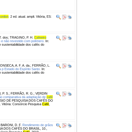
onilon
.
2 ed. atual. ampli. Vitória, ES:
. dos
;
TRAGINO, P. H.
Cafeeiro
o e não revestido com polímero.
In:
ustentabilidade dos cafés do
ONSECA, A. F. A. da.
;
FERRÃO, L.
a p Estado do Espírito Santo.
In:
ustentabilidade dos cafés do
 P. S.
;
FERRÃO, R. G.
;
VERDIN
ão comparativa da adaptação de
café
ÓSIO DE PESQUISA DOS CAFÉS DO
.. Vitória: Consórcio Pesquisa
Café
,
;
BARONI, D. F.
Rendimento de grãos
A DOS CAFÉS DO BRASIL, 10.,
onsórcio Pesquisa
Café
, 2019.