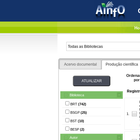
Ho
Acervo documental
Produção científica
Ordena
por
Regist
Biblioteca
BRT
(742)
BSGP
(25)
1.
BST
(10)
BESP
(2)
Autor