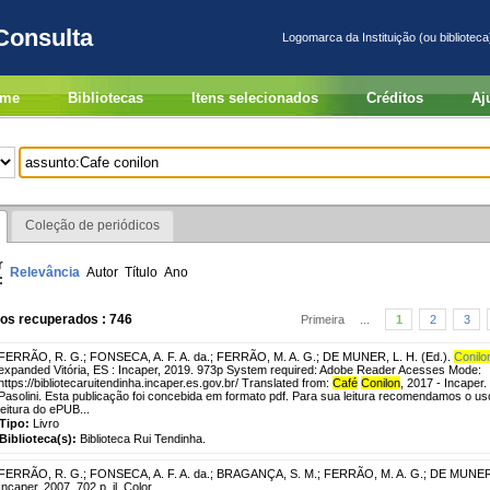
Consulta
Logomarca da Instituição (ou biblioteca
me
Bibliotecas
Itens selecionados
Créditos
Aj
Coleção de periódicos
r
Relevância
Autor
Título
Ano
:
ros recuperados : 746
Primeira
...
1
2
3
FERRÃO, R. G.
;
FONSECA, A. F. A. da.
;
FERRÃO, M. A. G.
;
DE MUNER, L. H. (Ed.).
Conilo
expanded Vitória, ES : Incaper, 2019. 973p System required: Adobe Reader Acesses Mode:
https://bibliotecaruitendinha.incaper.es.gov.br/ Translated from:
Café
Conilon
, 2017 - Incaper.
Pasolini. Esta publicação foi concebida em formato pdf. Para sua leitura recomendamos o uso
leitura do ePUB...
Tipo:
Livro
Biblioteca(s):
Biblioteca Rui Tendinha.
FERRÃO, R. G.
;
FONSECA, A. F. A. da.
;
BRAGANÇA, S. M.
;
FERRÃO, M. A. G.
;
DE MUNER, 
Incaper, 2007. 702 p. il. Color.