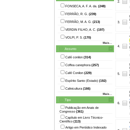
2.
FONSECA, A. F. A. da.
(248)
FERRÃO, R. G.
(239)
FERRÃO, M. A. G.
(213)
3.
VERDIN FILHO, A. C.
(197)
VOLPI, P. S.
(170)
Mais...
4.
Assunto
Café conilon
(314)
Coffea canephora
(257)
Café Conilon
(229)
5.
Espírito Santo (Estado)
(192)
Cafeicultura
(166)
Mais...
Tipo
6.
Publicação em Anais de
Congresso
(361)
Capítulo em Livro Técnico-
Científico
(113)
Artigo em Periódico Indexado