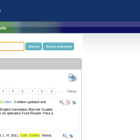
)
uda
4
5
6
7
8
9
...
Última
n
Coffee.
3 edition updated and
 English translation Marcele Gualda
 do aplicativo Foxit Reader. Para a
L. H. (Ed.).
Café
Conilon
.
Vitória: